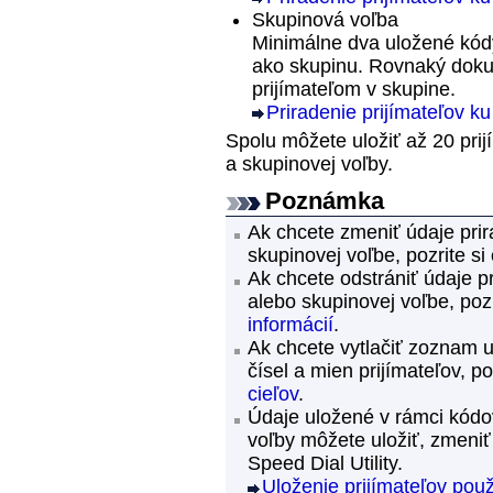
Skupinová voľba
Minimálne dva uložené kódy
ako skupinu.
Rovnaký doku
prijímateľom v skupine.
Priradenie prijímateľov k
Spolu môžete uložiť až 20 prij
a skupinovej voľby.
Poznámka
Ak chcete zmeniť údaje prir
skupinovej voľbe, pozrite si
Ak chcete odstrániť údaje p
alebo skupinovej voľbe, pozr
informácií
.
Ak chcete vytlačiť zoznam 
čísel a mien prijímateľov, po
cieľov
.
Údaje uložené v rámci kódov
voľby môžete uložiť, zmeni
Speed Dial Utility
.
Uloženie prijímateľov použ