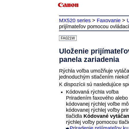
MX520 series
>
Faxovanie
>
U
prijímateľov pomocou ovládac
FA021W
Uloženie prijímateľ
panela zariadenia
Rýchla voľba umožňuje vytáčať
jednoduchým stlačením niekoľk
K dispozícii sú nasledujúce sp
Kódovaná rýchla voľba
Priradením faxového alebo 
kódovanej rýchlej voľbe mô
kódovanej rýchlej voľby pr
tlačidla
Kódované vytáčan
rýchlej voľby pomocou tlači
Priradenie prijímateľov k