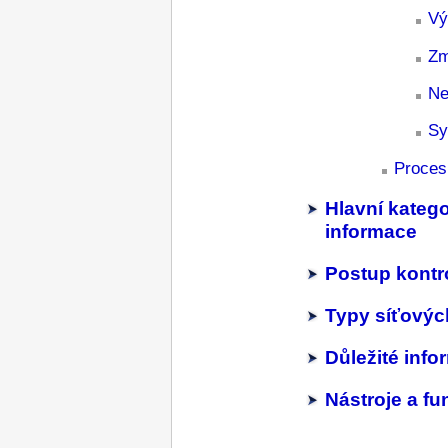
Vý
Zm
Ne
Sy
Proces
Hlavní kateg
informace
Postup kontro
Typy síťových
Důležité inf
Nástroje a fu