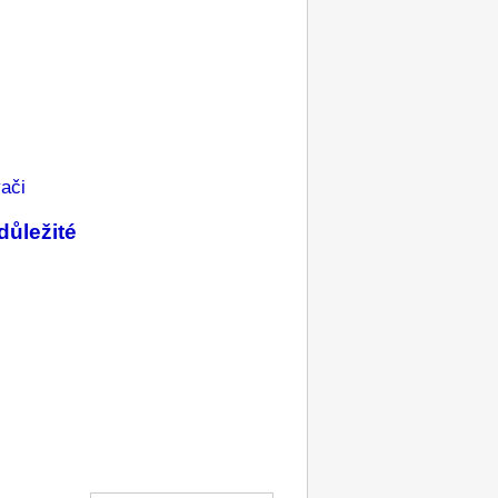
ači
důležité