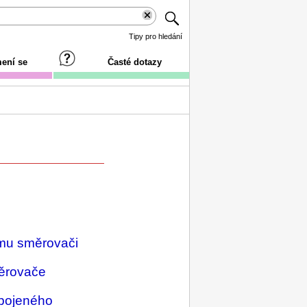
Tipy pro hledání
ení se
Časté dotazy
ému směrovači
ěrovače
ipojeného