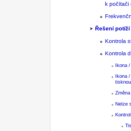
k počítači
Frekvenčn
Řešení potíží 
Kontrola 
Kontrola d
Ikona /
Ikona /
tisknou
Změna 
Nelze s
Kontro
Ti