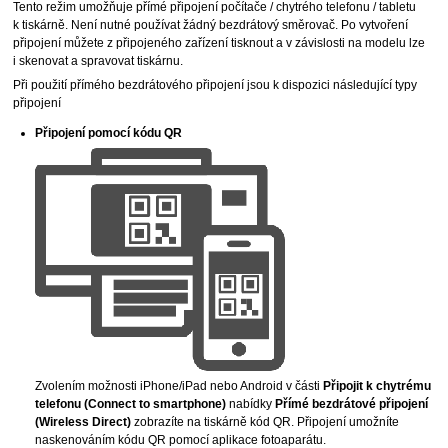
Tento režim umožňuje přímé připojení počítače / chytrého telefonu / tabletu
k
tiskárně
.
Není nutné používat žádný bezdrátový směrovač.
Po vytvoření
připojení můžete z připojeného zařízení tisknout a v závislosti na modelu lze
i skenovat a spravovat
tiskárnu
.
Při použití přímého bezdrátového připojení jsou k dispozici následující typy
připojení
Připojení pomocí kódu QR
Zvolením možnosti
iPhone
/
iPad
nebo
Android
v části
Připojit k chytrému
telefonu
(Connect to smartphone)
nabídky
Přímé bezdrátové připojení
(Wireless Direct)
zobrazíte na
tiskárně
kód QR.
Připojení umožníte
naskenováním kódu QR pomocí aplikace fotoaparátu.