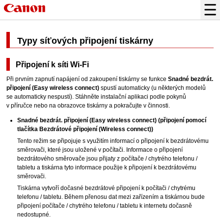
Typy síťových připojení
tiskárny
Připojení k síti Wi-Fi
Při prvním zapnutí napájení od zakoupení
tiskárny
se funkce
Snadné bezdrát.
připojení
(Easy wireless connect)
spustí automaticky (u některých modelů
se automaticky nespustí).
Stáhněte instalační aplikaci podle pokynů
v příručce nebo na obrazovce
tiskárny
a pokračujte v činnosti.
Snadné bezdrát. připojení
(Easy wireless connect)
(připojení pomocí
tlačítka
Bezdrátové připojení
(Wireless connect)
)
Tento režim se připojuje s využitím informací o připojení k bezdrátovému
směrovači, které jsou uložené v počítači.
Informace o připojení
bezdrátového směrovače jsou přijaty z počítače / chytrého telefonu /
tabletu a
tiskárna
tyto informace použije k připojení k bezdrátovému
směrovači.
Tiskárna
vytvoří dočasné bezdrátové připojení k počítači / chytrému
telefonu / tabletu.
Během přenosu dat mezi zařízením a
tiskárnou
bude
připojení počítače / chytrého telefonu / tabletu k internetu dočasně
nedostupné.