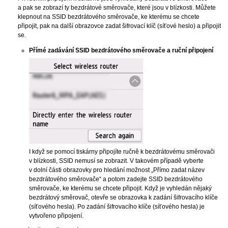
a pak se zobrazí ty bezdrátové směrovače, které jsou v blízkosti.
Můžete
klepnout na
SSID
bezdrátového směrovače, ke kterému se chcete
připojit, pak na další obrazovce zadat šifrovací klíč (síťové heslo) a připojit
se.
Přímé zadávání
SSID
bezdrátového směrovače a ruční připojení
I když se pomocí
tiskárny
připojíte ručně k bezdrátovému směrovači
v blízkosti,
SSID
nemusí se zobrazit.
V takovém případě vyberte
v dolní části obrazovky pro hledání možnost „Přímo zadat název
bezdrátového směrovače“ a potom zadejte
SSID
bezdrátového
směrovače, ke kterému se chcete připojit.
Když je vyhledán nějaký
bezdrátový směrovač, otevře se obrazovka k zadání šifrovacího klíče
(síťového hesla).
Po zadání šifrovacího klíče (síťového hesla) je
vytvořeno připojení.