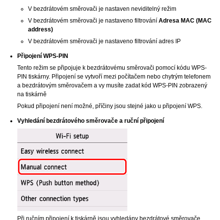
V bezdrátovém směrovači je nastaven neviditelný režim
V bezdrátovém směrovači je nastaveno filtrování
Adresa MAC
(MAC
address)
V bezdrátovém směrovači je nastaveno filtrování adres
IP
Připojení
WPS
-
PIN
Tento režim se připojuje k bezdrátovému směrovači pomocí kódu
WPS
-
PIN
tiskárny
.
Připojení se vytvoří mezi počítačem nebo chytrým telefonem
a bezdrátovým směrovačem a vy musíte zadat kód
WPS
-
PIN
zobrazený
na
tiskárně
Pokud připojení není možné, příčiny jsou stejné jako u připojení
WPS
.
Vyhledání bezdrátového směrovače a ruční připojení
Při ručním připojení k
tiskárně
jsou vyhledány bezdrátové směrovače