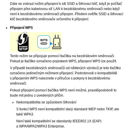
Dále se zobrazí režim připojení k síti
SSID
a šifrovací klíč, když je počítač
připojen přes kabelovou síť LAN k bezdrátovému směrovači nebo když
není k bezdrátovému směrovači připojen.
Předem ověřte
SSID
a šifrovací
klíč bezdrátového směrovače určeného k připojení.
Připojení
WPS
Tento režim se připojuje pomocí tlačítka na bezdrátovém směrovači.
Pokud je tlačítko označeno popiskem
WPS
, připojení
WPS
lze použít.
V případě bezdrátových směrovačů od některých výrobců je toto tlačítko
označeno jedinečným režimem připojení.
Podrobnosti o kompatibilitě
s připojením
WPS
naleznete v příručce s pokyny k bezdrátovému
směrovači.
Pokud připojení pomocí tlačítka
WPS
není možné, pravděpodobně to
bude mít jednu z uvedených příčin.
Nekompatibilita se způsobem šifrování
S funkcí
WPS
není kompatibilní starý standard
WEP
nebo
TKIP
, ale
také
WPA3
.
Není také kompatibilní se standardy
IEEE802.1X
(
EAP
)
a
WPA
/
WPA2
/
WPA3
Enterprise.