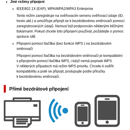
Jiné režimy připojení
IEEE802.1X
(
EAP
),
WPA
/
WPA2
/
WPA3
Enterprise
Tento režim zaregistruje na ověřovacím serveru ověřovací údaje (ID,
heslo atd.) a umožňuje připojit se k bezdrátovému směrovači pomocí
zaregistrovaných údajů.
Nemusí být podporován některými běžnými
tiskárnami
.
Pokud chcete toto připojení používat, požádejte o pomoc
správce sítě.
Připojení pomocí tlačítka (bez funkce
WPS
) na bezdrátovém
směrovači
Připojení pomocí tlačítka na bezdrátovém směrovači je kompatibilní
s připojením pomocí tlačítka
WPS
, i když nemá popisek
WPS
.
V některých případech má režim
WPS
prioritu.
Chcete-li ověřit
kompatibilitu a poté se připojit, postupujte podle příručky
k bezdrátovému směrovači.
Přímé bezdrátové připojení