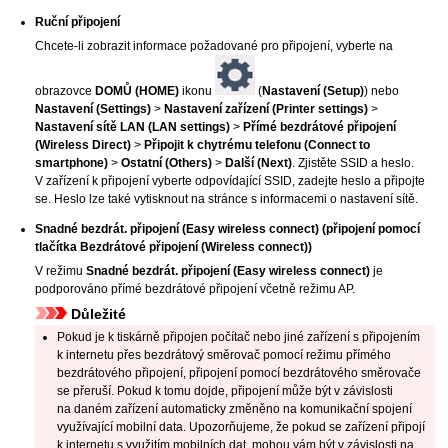
Ruční připojení
Chcete-li zobrazit informace požadované pro připojení, vyberte na
obrazovce
DOMŮ
(HOME)
ikonu
(
Nastavení
(Setup)
) nebo
Nastavení
(Settings)
>
Nastavení zařízení
(Printer settings)
>
Nastavení sítě LAN
(LAN settings)
>
Přímé bezdrátové připojení
(Wireless Direct)
>
Připojit k chytrému telefonu
(Connect to
smartphone)
>
Ostatní
(Others)
>
Další
(Next)
.
Zjistěte
SSID
a heslo.
V zařízení k připojení vyberte odpovídající
SSID
, zadejte heslo a připojte
se.
Heslo lze také vytisknout na stránce s informacemi o nastavení sítě.
Snadné bezdrát. připojení
(Easy wireless connect)
(připojení pomocí
tlačítka
Bezdrátové připojení
(Wireless connect)
)
V režimu
Snadné bezdrát. připojení
(Easy wireless connect)
je
podporováno přímé bezdrátové připojení včetně režimu AP.
Důležité
Pokud je k
tiskárně
připojen počítač nebo jiné zařízení s připojením
k internetu přes bezdrátový směrovač pomocí režimu přímého
bezdrátového připojení, připojení pomocí bezdrátového směrovače
se přeruší.
Pokud k tomu dojde, připojení může být v závislosti
na daném zařízení automaticky změněno na komunikační spojení
využívající mobilní data.
Upozorňujeme, že pokud se zařízení připojí
k internetu s využitím mobilních dat, mohou vám být v závislosti na