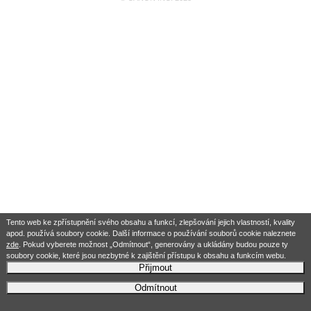
Tento web ke zpřístupnění svého obsahu a funkcí, zlepšování jejich vlastností, kvality
apod. používá soubory cookie. Další informace o používání souborů cookie naleznete
zde
. Pokud vyberete možnost „Odmítnout“, generovány a ukládány budou pouze ty
soubory cookie, které jsou nezbytné k zajištění přístupu k obsahu a funkcím webu.
Přijmout
Odmítnout