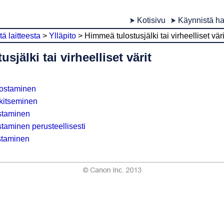
Kotisivu
Käynnistä ha
tä laitteesta
>
Ylläpito
>
Himmeä tulostusjälki tai virheelliset väri
själki tai virheelliset värit
lostaminen
lkitseminen
staminen
taminen perusteellisesti
staminen