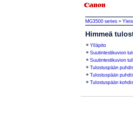
MG3500 series
>
Yleis
Himmeä tulostu
Ylläpito
Suutintestikuvion tu
Suutintestikuvion tu
Tulostuspään puhdi
Tulostuspään puhdis
Tulostuspään kohdi