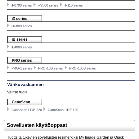
iP8700 series
iP2800 series
iP110 series
iX series
iX6800 series
iB series
iB4000 series
PRO series
PRO-1 series
PRO-10S series
PRO-100S series
Värikuvaskanneri
Valitse tuote.
CanoScan
CanoScan LiDE 220
CanoScan LiDE 120
Sovellusten käyttöoppaat
Tuotteita tukevien sovellusten (esimerkiksi
My Image Garden
ja
Quick