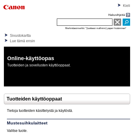
Kieli
Hakuvihjeitä
Merkintäesimerkki: "(tuotteesi mallinimi) paperi lisääminen"
Sivustokartta
Lue tämä ensin
Online-käyttöopas
Tuotteiden ja sovellusten käyttöoppaat.
Tuotteiden käyttöoppaat
Tietoja tuotteiden käsittelystä ja käytöstä.
Mustesuihkulaitteet
Valitse tuote.