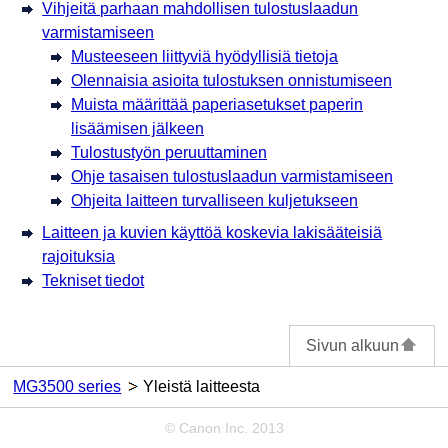
Vihjeitä parhaan mahdollisen tulostuslaadun
varmistamiseen
Musteeseen liittyviä hyödyllisiä tietoja
Olennaisia asioita tulostuksen onnistumiseen
Muista määrittää paperiasetukset paperin
lisäämisen jälkeen
Tulostustyön peruuttaminen
Ohje tasaisen tulostuslaadun varmistamiseen
Ohjeita laitteen turvalliseen kuljetukseen
Laitteen ja kuvien käyttöä koskevia lakisääteisiä
rajoituksia
Tekniset tiedot
Sivun alkuun
MG3500 series
Yleistä laitteesta
© Canon Inc. 2013