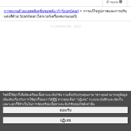
ด้านบน
การสแกนด้วยแอพพลิเคชั่นซอฟต์แวร์ (ScanGear)
การแก้ไขรูปภาพและการปรับ
แต่งสีด้วย ScanGear (ไดรเวอร์เครื่องสแกนเนอร์)
© CANON INC. 2023
ไซต์นี้ใช้คุกกี้เพื่อจัดเตรียมเนื้อหาและฟังก์ชัน รวมทั้งปรับปรุงคุณภาพ ฯลฯ คุณสามารถดูข้อมูล
เพิ่มเติมเกี่ยวกับการใช้คุกกี้ของเราได้
ที่นี่
หากคุณเลือก "ปฏิเสธ" ระบบจะบันทึกและจัดเก็บ
เฉพาะคุกกี้ที่จำเป็นในการจัดเตรียมเนื้อหาและฟังก์ชันของไซต์เท่านั้น
ยอมรับ
ปฏิเสธ