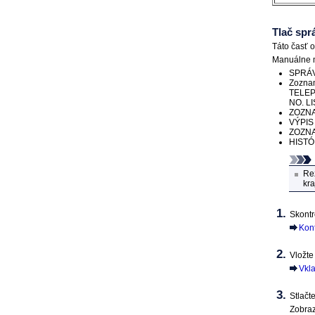
Tlač spr
Táto časť 
Manuálne m
SPRÁV
Zoznam
TELEP
NO. LI
ZOZNA
VÝPIS
ZOZN
HISTÓ
Re
kra
Skontr
Kont
Vložte
Vkl
Stlačte
Zobraz