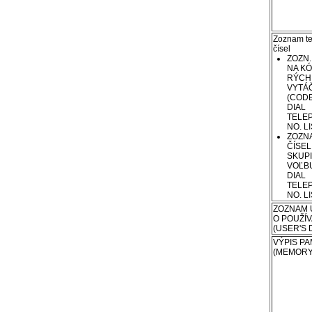
Zoznam te
čísel
ZOZN. 
NA K
RÝCH
VYTÁČ
(COD
DIAL
TELE
NO. LI
ZOZNA
ČÍSEL
SKUP
VOĽB
DIAL
TELE
NO. LI
ZOZNAM 
O POUŽÍV
(USER'S D
VÝPIS P
(MEMORY 