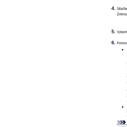
Stlačt
Zobraz
Vyber
Pomoco