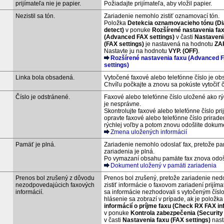
prijímateľa nie je papier.
Požiadajte prijímateľa, aby vložil papier.
Nezistil sa tón.
Zariadenie
nemohlo zistiť oznamovací tón.
Položka
Detekcia oznamovacieho tónu
(Di
detect)
v ponuke
Rozšírené nastavenia fa
(Advanced FAX settings)
v časti
Nastaveni
(FAX settings)
je nastavená na hodnotu
ZAP
Nastavte ju na hodnotu
VYP.
(OFF)
.
Rozšírené nastavenia faxu
(Advanced 
settings)
Linka bola obsadená.
Vytočené faxové alebo telefónne číslo je o
Chvíľu počkajte a znovu sa pokúste vytočiť č
Číslo je odstránené.
Faxové alebo telefónne číslo uložené ako r
je nesprávne.
Skontrolujte faxové alebo telefónne číslo pri
opravte faxové alebo telefónne číslo prirad
rýchlej voľby a potom znovu odošlite dokum
Zmena uložených informácií
Pamäť je plná.
Zariadenie
nemohlo odoslať fax, pretože p
zariadenia je plná.
Po vymazaní obsahu pamäte fax znova odošl
Dokument uložený v pamäti zariadenia
Prenos bol zrušený z dôvodu
Prenos bol zrušený, pretože
zariadenie
nedo
nezodpovedajúcich faxových
zistiť informácie o faxovom
zariadení
prijíma
informácií.
sa informácie nezhodovali s vytočeným čísl
hlásenie sa zobrazí v prípade, ak je položk
informácií o príjme faxu
(Check RX FAX in
v ponuke
Kontrola zabezpečenia
(Security
v časti
Nastavenia faxu
(FAX settings)
nast