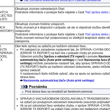
Tlač zoznamu dokumentov uložených v pamäti zariadenia
Obsahuje zoznam odmietaných čísel.
NÝCH
Podrobné informácie o postupe tlače nájdete v časti
Tlač správy alebo
EJECTED
LIST)
Obsahuje zoznam histórie volajúcich.
ICH
Tento zoznam je k dispozícii v prípade, ak ste si objednali službu identif
HISTORY)
volajúceho.
Podrobné informácie o postupe tlače nájdete v časti
Tlač správy alebo
Tento zoznam nemusí byť podporovaný vo všetkých krajinách alebo ob
zakúpenia.
O
Obe tieto správy sa vytlačia po každom odoslaní faxu.
Í
(TX
Pri zakúpení je zariadenie nastavené tak, že
SPRÁVA–CHYBA ODO
/
SPRÁVA–
(ERROR TX REPORT)
sa tlačí iba v prípade chyby pri prenose.
DOSL.
Výberom položky
Správa o odoslaní
(TX report)
v ponuke
Nastave
TX
automatickej tlače
(Auto print settings)
v časti
Nastavenia faxu
(
settings)
môžete
zariadenie
nastaviť tak, aby správu
SPRÁVA O O
(TX REPORT)
tlačilo po každom odoslaní dokumentu, alebo môžete
správy zakázať.
V nastaveniach tlače môžete vybrať, aby sa spolu so správou vytlač
strana faxu.
Nastavenia automatickej tlače
(Auto print settings)
Poznámka
Prvá strana faxu sa nevytlačí pri farebnom prenose.
SPRÁVA O VIACNÁSOBNOM ODOSLANÍ
(MULTI TRANSMISSION
sa vytlačí po postupnom odosielaní dokumentu (viacerým prijímate
Ak sa pri odosielaní faxu vyskytne chyba, v správe
SPRÁVA–CHYBA
(ERROR TX REPORT)
sa vytlačí číslo chyby (pri niektorých chybách