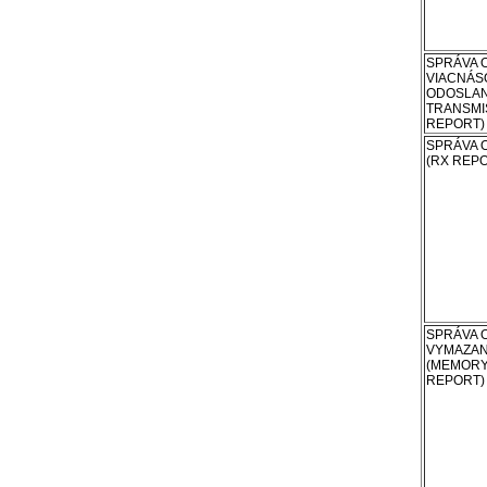
SPRÁVA 
VIACNÁ
ODOSLAN
TRANSMI
REPORT)
SPRÁVA 
(RX REP
SPRÁVA 
VYMAZAN
(MEMORY
REPORT)