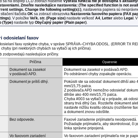
ď sa na displeji
LCD
zobrazí hlásenie
Vybratá funkcia nie je dostupná s aktuáln
staveniami. Zmeňte nasledujúce nastavenia:
(The specified function is not avai
rrent settings. Change the following setting(s):)
, nastavenia papiera sú nesprávn
stlačení tlačidla
OK
sa zobrazí obrazovka
Nastavenia faxového papiera
(FAX pa
ttings)
.
V položke
Veľk. str.
(Page size)
nastavte veľkosť
A4
,
Letter
alebo
Legal
.
V
p
(Type)
nastavte typ
Obyčajný papier
(Plain paper)
.
i odosielaní faxov
dosielaní faxu vyskytne chyba, v správe
SPRÁVA–CHYBA ODOSL.
(ERROR TX RE
o chyby (pri niektorých chybách sa vytlačí aj ich príčina).
b zodpovedajú nasledujúce príčiny.
Príčina
Opatrenie
Dokument sa zasekol
Dokument sa zasekol v podávači
APD
.
v podávači
APD
.
Po odstránení chyby zopakujte operáciu.
Dokument je príliš dlhý.
Pokúsili ste sa odoslať dokument dlhší ako 
mm/15,75 palca.
Z podávača
APD
nemožno odosielať dokum
dlhšie ako 400 mm/15,75 palca.
Chyba #003 sa vytlačí aj v prípade, ak odos
strany trvá dlhý čas.
Rozdeľte dokument ale
nastavte nižšiu kvalitu obrazu (rozlíšenie fax
a dokument znovu odošlite.
Bez odpovede.
Faxové
zariadenie
prijímateľa neodpovedá.
Požiadajte prijímateľa, aby skontroloval, či j
linka správne pripojená.
Vo faxovom
zariadení
Vo faxovom
zariadení
prijímateľa nie je papi