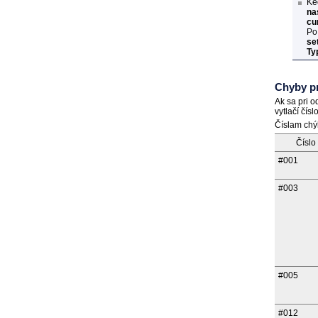
Ke
na
cu
Po 
se
Ty
Chyby pr
Ak sa pri o
vytlačí čísl
Číslam chý
Číslo
#001
#003
#005
#012