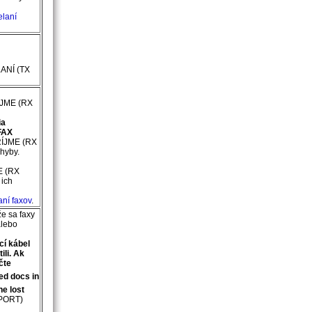
elaní
ANÍ
(TX
ÍJME
(RX
ia
FAX
RÍJME
(RX
chyby.
E
(RX
 ich
aní faxov
.
že sa faxy
alebo
cí kábel
ili. Ak
čte
ed docs in
the lost
PORT)