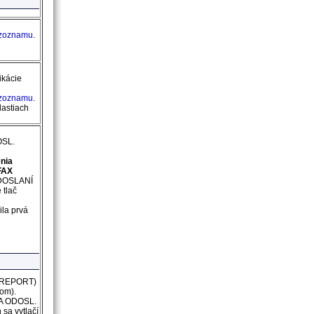
 zoznamu
.
ikácie
 zoznamu
.
lastiach
SL.
nia
FAX
DOSLANÍ
 tlač
ila prvá
 REPORT)
ľom).
 ODOSL.
 sa vytlačí