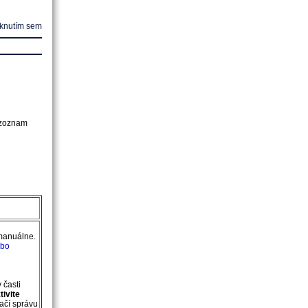
iknutím sem
 zoznam
manuálne.
ebo
 časti
tivite
ačí správu