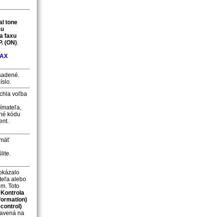
al tone
xu
a faxu
.
(ON)
.
FAX
bsadené.
íslo.
ýchla voľba
jímateľa,
ené kódu
ent.
amäť
ite.
kázalo
teľa alebo
om.
Toto
a
Kontrola
formation)
 control)
avená na