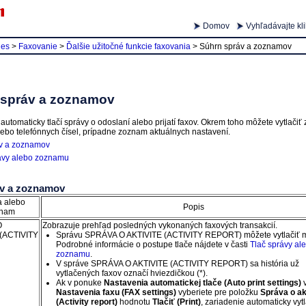
Domov
Vyhľadávajte kl
ies
>
Faxovanie
>
Ďalšie užitočné funkcie faxovania
>
Súhrn správ a zoznamov
 správ a zoznamov
automaticky tlačí správy o odoslaní alebo prijatí faxov.
Okrem toho môžete vytlačiť
lebo telefónnych čísel, prípadne zoznam aktuálnych nastavení.
áv a zoznamov
ávy alebo zoznamu
áv a zoznamov
 alebo
Popis
nam
O
Zobrazuje prehľad posledných vykonaných faxových transakcií.
(ACTIVITY
Správu
SPRÁVA O AKTIVITE
(ACTIVITY REPORT)
môžete vytlačiť 
Podrobné informácie o postupe tlače nájdete v časti
Tlač správy al
zoznamu
.
V správe
SPRÁVA O AKTIVITE
(ACTIVITY REPORT)
sa história už
vytlačených faxov označí hviezdičkou (*).
Ak v ponuke
Nastavenia automatickej tlače
(Auto print settings)
v
Nastavenia faxu
(FAX settings)
vyberiete pre položku
Správa o ak
(Activity report)
hodnotu
Tlačiť
(Print)
,
zariadenie
automaticky vytl