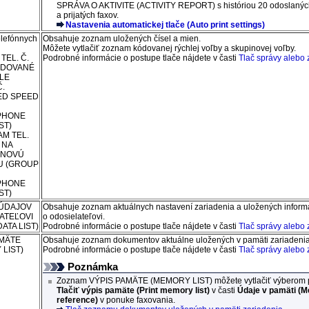
SPRÁVA O AKTIVITE
(ACTIVITY REPORT)
s históriou 20 odoslaný
a prijatých faxov.
Nastavenia automatickej tlače
(Auto print settings)
lefónnych
Obsahuje zoznam uložených čísel a mien.
Môžete vytlačiť zoznam kódovanej rýchlej voľby a skupinovej voľby.
TEL. Č.
Podrobné informácie o postupe tlače nájdete v časti
Tlač správy alebo
ÓDOVANÉ
LE
.
ED SPEED
PHONE
ST)
M TEL.
 NA
INOVÚ
U
(GROUP
PHONE
ST)
ÚDAJOV
Obsahuje zoznam aktuálnych nastavení
zariadenia
a uložených informá
ATEĽOVI
o odosielateľovi.
ATA LIST)
Podrobné informácie o postupe tlače nájdete v časti
Tlač správy alebo
AMÄTE
Obsahuje zoznam dokumentov aktuálne uložených v pamäti
zariadeni
LIST)
Podrobné informácie o postupe tlače nájdete v časti
Tlač správy alebo
Poznámka
Zoznam
VÝPIS PAMÄTE
(MEMORY LIST)
môžete vytlačiť výberom 
Tlačiť výpis pamäte
(Print memory list)
v časti
Údaje v pamäti
(M
reference)
v ponuke faxovania.