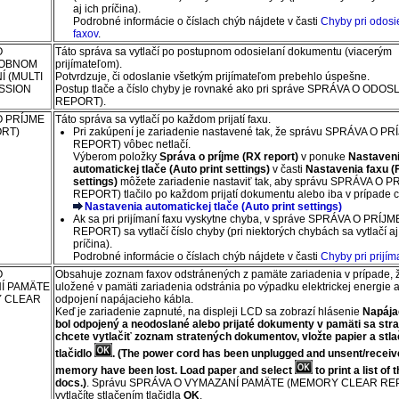
aj ich príčina).
Podrobné informácie o číslach chýb nájdete v časti
Chyby pri odosi
faxov
.
O
Táto správa sa vytlačí po postupnom odosielaní dokumentu (viacerým
SOBNOM
prijímateľom).
Í
(MULTI
Potvrdzuje, či odoslanie všetkým prijímateľom prebehlo úspešne.
SSION
Postup tlače a číslo chyby je rovnaké ako pri správe
SPRÁVA O ODOSL
REPORT)
.
O PRÍJME
Táto správa sa vytlačí po každom prijatí faxu.
ORT)
Pri zakúpení je
zariadenie
nastavené tak, že správu
SPRÁVA O PR
REPORT)
vôbec netlačí.
Výberom položky
Správa o príjme
(RX report)
v ponuke
Nastaven
automatickej tlače
(Auto print settings)
v časti
Nastavenia faxu
(
settings)
môžete
zariadenie
nastaviť tak, aby správu
SPRÁVA O P
REPORT)
tlačilo po každom prijatí dokumentu alebo iba v prípade 
Nastavenia automatickej tlače
(Auto print settings)
Ak sa pri prijímaní faxu vyskytne chyba, v správe
SPRÁVA O PRÍJM
REPORT)
sa vytlačí číslo chyby (pri niektorých chybách sa vytlačí aj
príčina).
Podrobné informácie o číslach chýb nájdete v časti
Chyby pri prijím
O
Obsahuje zoznam faxov odstránených z pamäte
zariadenia
v prípade, 
Í PAMÄTE
uložené v pamäti
zariadenia
odstránia po výpadku elektrickej energie 
 CLEAR
odpojení napájacieho kábla.
Keď je
zariadenie
zapnuté, na displeji
LCD
sa zobrazí hlásenie
Napája
bol odpojený a neodoslané alebo prijaté dokumenty v pamäti sa strat
chcete vytlačiť zoznam stratených dokumentov, vložte papier a stla
tlačidlo
.
(The power cord has been unplugged and unsent/receiv
memory have been lost. Load paper and select
to print a list of 
docs.)
.
Správu
SPRÁVA O VYMAZANÍ PAMÄTE
(MEMORY CLEAR RE
vytlačíte stlačením tlačidla
OK
.