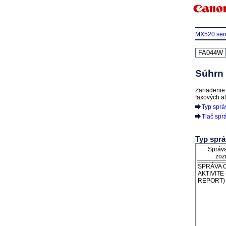
MX520 ser
FA044W
Súhrn
Zariadenie
faxových a
Typ spr
Tlač spr
Typ spr
Správa
zoz
SPRÁVA 
AKTIVITE
REPORT)