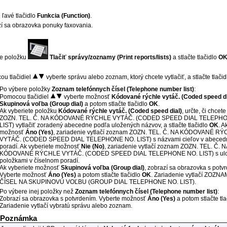
e ľavé tlačidlo
Funkcia
(Function)
.
í sa obrazovka ponuky faxovania.
te položku
Tlačiť správy/zoznamy
(Print reports/lists)
a stlačte tlačidlo
O
u tlačidiel
vyberte správu alebo zoznam, ktorý chcete vytlačiť, a stlačte tlači
Po výbere položky
Zoznam telefónnych čísel
(Telephone number list)
:
Pomocou tlačidiel
vyberte možnosť
Kódované rýchle vytáč.
(Coded speed di
Skupinová voľba
(Group dial)
a potom stlačte tlačidlo
OK
.
Ak vyberiete položku
Kódované rýchle vytáč.
(Coded speed dial)
, určte, či chce
ZOZN. TEL. Č. NA KÓDOVANÉ RÝCHLE VYTÁČ.
(CODED SPEED DIAL TELEPHO
LIST)
vytlačiť zoradený abecedne podľa uložených názvov, a stlačte tlačidlo
OK
.
Ak
možnosť
Áno
(Yes)
,
zariadenie
vytlačí zoznam
ZOZN. TEL. Č. NA KÓDOVANÉ RÝ
VYTÁČ.
(CODED SPEED DIAL TELEPHONE NO. LIST)
s názvami cieľov v abece
poradí.
Ak vyberiete možnosť
Nie
(No)
,
zariadenie
vytlačí zoznam
ZOZN. TEL. Č. N
KÓDOVANÉ RÝCHLE VYTÁČ.
(CODED SPEED DIAL TELEPHONE NO. LIST)
s ul
položkami v číselnom poradí.
Ak vyberiete možnosť
Skupinová voľba
(Group dial)
, zobrazí sa obrazovka s potv
Vyberte možnosť
Áno
(Yes)
a potom stlačte tlačidlo
OK
.
Zariadenie
vytlačí
ZOZNAM
ČÍSEL NA SKUPINOVÚ VOĽBU
(GROUP DIAL TELEPHONE NO. LIST)
.
Po výbere inej položky než
Zoznam telefónnych čísel
(Telephone number list)
:
Zobrazí sa obrazovka s potvrdením.
Vyberte možnosť
Áno
(Yes)
a potom stlačte tl
Zariadenie
vytlačí vybratú správu alebo zoznam.
Poznámka