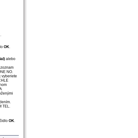
K
.
dlo
OK
.
al)
alebo
te zoznam
NE NO.
 vyberiete
CHLE
dnom
A
oženými
rdením.
 TEL.
ačidlo
OK
.