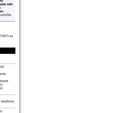
ymi
lable with
e.
per
 položke
PORT)
sa
400
enty
ielanie
bo
u)
e telefónna
er.