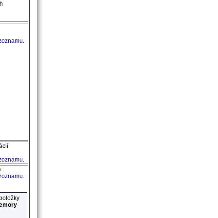
ch
 zoznamu
.
cií
 zoznamu
.
a
.
 zoznamu
.
položky
emory