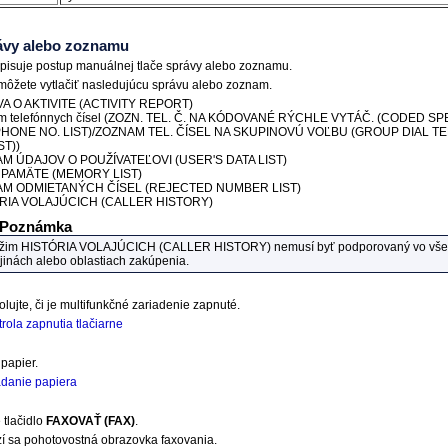
ávy alebo zoznamu
opisuje postup manuálnej tlače správy alebo zoznamu.
ôžete vytlačiť nasledujúcu správu alebo zoznam.
A O AKTIVITE
(ACTIVITY REPORT)
 telefónnych čísel (
ZOZN. TEL. Č. NA KÓDOVANÉ RÝCHLE VYTÁČ.
(CODED SP
HONE NO. LIST)
/
ZOZNAM TEL. ČÍSEL NA SKUPINOVÚ VOĽBU
(GROUP DIAL T
ST)
)
M ÚDAJOV O POUŽÍVATEĽOVI
(USER'S DATA LIST)
 PAMÄTE
(MEMORY LIST)
AM ODMIETANÝCH ČÍSEL
(REJECTED NUMBER LIST)
RIA VOLAJÚCICH
(CALLER HISTORY)
Poznámka
žim
HISTÓRIA VOLAJÚCICH
(CALLER HISTORY)
nemusí byť podporovaný vo vše
jinách alebo oblastiach zakúpenia.
olujte, či je multifunkčné
zariadenie
zapnuté.
rola zapnutia tlačiarne
 papier.
adanie papiera
 tlačidlo
FAXOVAŤ
(FAX)
.
í sa pohotovostná obrazovka faxovania.