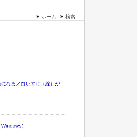
ホーム
検索
色になる／白いすじ（線）が
ndows）