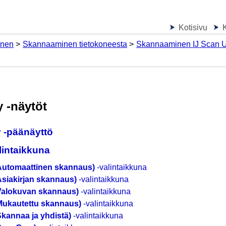
Kotisivu
nen
Skannaaminen tietokoneesta
Skannaaminen IJ Scan Uti
y
-näytöt
y
-päänäyttö
lintaikkuna
Automaattinen skannaus)
-valintaikkuna
Asiakirjan skannaus)
-valintaikkuna
Valokuvan skannaus)
-valintaikkuna
Mukautettu skannaus)
-valintaikkuna
kannaa ja yhdistä)
-valintaikkuna