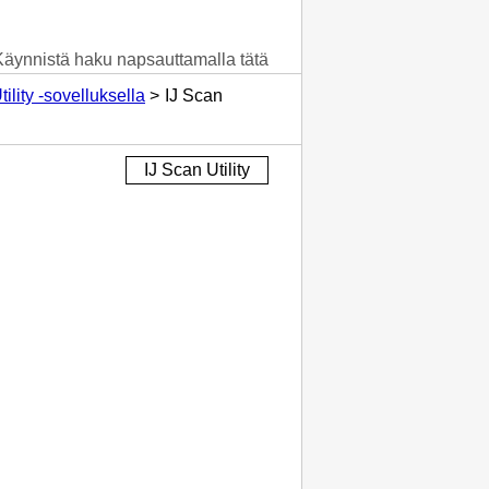
Käynnistä haku napsauttamalla tätä
lity -sovelluksella
IJ Scan
IJ Scan Utility