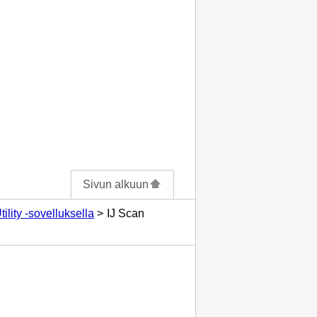
Sivun alkuun
lity -sovelluksella
IJ Scan