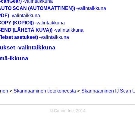
ScanGear)
-valintaikkuna
(AUTO SCAN (AUTOMAATTINEN))
-valintaikkuna
PDF)
-valintaikkuna
COPY (KOPIOI))
-valintaikkuna
(SEND (LÄHETÄ KUVA))
-valintaikkuna
leiset asetukset)
-valintaikkuna
tukset
-valintaikkuna
lmä
-ikkuna
nen
Skannaaminen tietokoneesta
Skannaaminen IJ Scan Uti
© Canon Inc. 2014