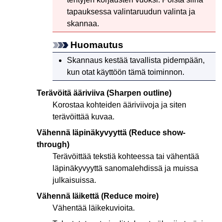
tapauksessa valintaruudun valinta ja
skannaa.
Huomautus
Skannaus kestää tavallista pidempään,
kun otat käyttöön tämä toiminnon.
Terävöitä ääriviiva
(Sharpen outline)
Korostaa kohteiden ääriviivoja ja siten
terävöittää kuvaa.
Vähennä läpinäkyvyyttä
(Reduce show-
through)
Terävöittää tekstiä kohteessa tai vähentää
läpinäkyvyyttä sanomalehdissä ja muissa
julkaisuissa.
Vähennä läikettä
(Reduce moire)
Vähentää läikekuvioita.