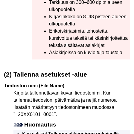
Tarkkuus on 300–600 dpi:n alueen
ulkopuolella
Kirjasinkoko on 8–48 pisteen alueen
ulkopuolella
Erikoiskirjasimia, tehosteita,
kursivoitua tekstiä tai käsinkirjoitettua
tekstiä sisältävät asiakirjat
Asiakirjoissa on kuvioituja taustoja
(2) Tallenna asetukset -alue
Tiedoston nimi
(File Name)
Kirjoita tallennettavan kuvan tiedostonimi.
Kun
tallennat tiedoston, päivämäärä ja neljä numeroa
lisätään määritettyyn tiedostonimeen muodossa
"_20XX0101_0001".
Huomautus
Kun valitset
Tallenna alikansioon nykyisellä