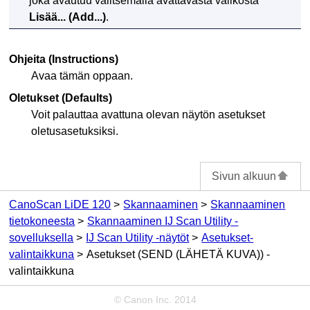
joka avautuu valitsemalla avattavasta valikosta
Lisää...
(Add...)
.
Ohjeita
(Instructions)
Avaa tämän oppaan.
Oletukset
(Defaults)
Voit palauttaa avattuna olevan näytön asetukset
oletusasetuksiksi.
Sivun alkuun
CanoScan LiDE 120
Skannaaminen
Skannaaminen
tietokoneesta
Skannaaminen IJ Scan Utility -
sovelluksella
IJ Scan Utility -näytöt
Asetukset-
valintaikkuna
Asetukset (SEND (LÄHETÄ KUVA)) -
valintaikkuna
© Canon Inc. 2014