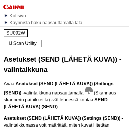
Kotisivu
Käynnistä haku napsauttamalla tätä
SU092W
IJ Scan Utility
Asetukset (SEND (LÄHETÄ KUVA))
-
valintaikkuna
Avaa
Asetukset (SEND (LÄHETÄ KUVA))
(Settings
(SEND))
-valintaikkuna napsauttamalla
(Skannaus
skannerin painikkeilla
) -välilehdessä kohtaa
SEND
(LÄHETÄ KUVA)
(SEND)
.
Asetukset (SEND (LÄHETÄ KUVA))
(Settings (SEND))
-
valintaikkunassa voit määrittää, miten kuvat liitetään