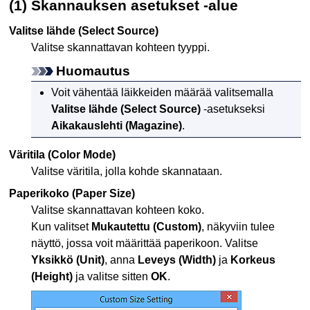
(1) Skannauksen asetukset -alue
Valitse lähde
(Select Source)
Valitse skannattavan kohteen tyyppi.
Huomautus
Voit vähentää läikkeiden määrää valitsemalla
Valitse lähde
(Select Source)
-asetukseksi
Aikakauslehti
(Magazine)
.
Väritila
(Color Mode)
Valitse väritila, jolla kohde skannataan.
Paperikoko
(Paper Size)
Valitse skannattavan kohteen koko.
Kun valitset
Mukautettu
(Custom)
, näkyviin tulee
näyttö, jossa voit määrittää paperikoon.
Valitse
Yksikkö
(Unit)
, anna
Leveys
(Width)
ja
Korkeus
(Height)
ja valitse sitten
OK
.