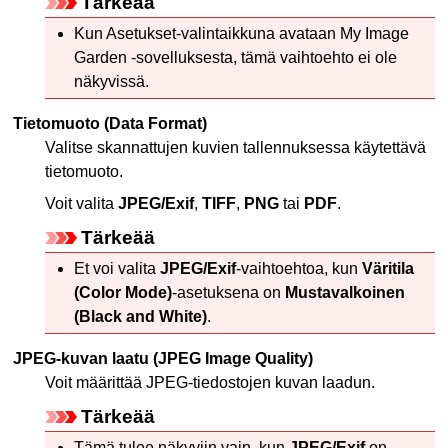
Tärkeää
Kun Asetukset-valintaikkuna avataan
My Image
Garden
-sovelluksesta, tämä vaihtoehto ei ole
näkyvissä.
Tietomuoto
(Data Format)
Valitse skannattujen kuvien tallennuksessa käytettävä
tietomuoto.
Voit valita
JPEG/Exif
,
TIFF
,
PNG
tai
PDF
.
Tärkeää
Et voi valita
JPEG/Exif
-vaihtoehtoa, kun
Väritila
(Color Mode)
-asetuksena on
Mustavalkoinen
(Black and White)
.
JPEG-kuvan laatu
(JPEG Image Quality)
Voit määrittää
JPEG
-tiedostojen kuvan laadun.
Tärkeää
Tämä tulee näkyviin vain, kun
JPEG/Exif
on