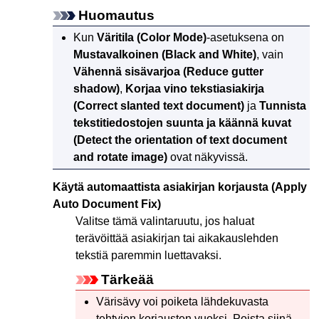
Huomautus
Kun
Väritila
(Color Mode)
-asetuksena on
Mustavalkoinen
(Black and White)
, vain
Vähennä sisävarjoa
(Reduce gutter
shadow)
,
Korjaa vino tekstiasiakirja
(Correct slanted text document)
ja
Tunnista
tekstitiedostojen suunta ja käännä kuvat
(Detect the orientation of text document
and rotate image)
ovat näkyvissä.
Käytä automaattista asiakirjan korjausta
(Apply
Auto Document Fix)
Valitse tämä valintaruutu, jos haluat
terävöittää asiakirjan tai aikakauslehden
tekstiä paremmin luettavaksi.
Tärkeää
Värisävy voi poiketa lähdekuvasta
tehtyjen korjausten vuoksi.
Poista siinä