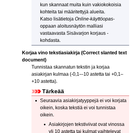
kun skannaat muita kuin vakiokokoisia
kohteita tai määritettyjä alueita.
Katso lisätietoja
Online-käyttöopas
-
oppaan aloitusnäytön malliasi
vastaavasta Sisävarjon korjaus -
kohdasta.
Korjaa vino tekstiasiakirja
(Correct slanted text
document)
Tunnistaa skannatun tekstin ja korjaa
asiakirjan kulmaa (-0,1–-10 astetta tai +0,1–
+10 astetta).
Tärkeää
Seuraavia asiakirjatyyppejä ei voi korjata
oikein, koska tekstiä ei voi tunnistaa
oikein.
Asiakirjojen tekstiviivat ovat vinossa
yli 10 astetta tai kulmat vaihtelevat