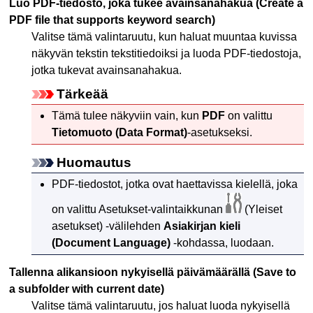
Luo PDF-tiedosto, joka tukee avainsanahakua
(Create a
PDF file that supports keyword search)
Valitse tämä valintaruutu, kun haluat muuntaa kuvissa
näkyvän tekstin tekstitiedoiksi ja luoda
PDF
-tiedostoja,
jotka tukevat avainsanahakua.
Tärkeää
Tämä tulee näkyviin vain, kun
PDF
on valittu
Tietomuoto
(Data Format)
-asetukseksi.
Huomautus
PDF
-tiedostot, jotka ovat haettavissa kielellä, joka
on valittu Asetukset-valintaikkunan
(Yleiset
asetukset) -välilehden
Asiakirjan kieli
(Document Language)
-kohdassa, luodaan.
Tallenna alikansioon nykyisellä päivämäärällä
(Save to
a subfolder with current date)
Valitse tämä valintaruutu, jos haluat luoda nykyisellä