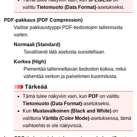
valittu
Tietomuoto
(Data Format)
-asetukseksi.
PDF-pakkaus
(PDF Compression)
Valitse pakkaustyyppi
PDF
-tiedostojen tallennusta
varten.
Normaali
(Standard)
Tavallisesti tätä asetusta suositellaan.
Korkea
(High)
Pienentää tallennettavan tiedoston kokoa, mikä
vähentää verkon ja palvelimen kuormitusta.
Tärkeää
Tämä tulee näkyviin vain, kun
PDF
on valittu
Tietomuoto
(Data Format)
-asetukseksi.
Kun
Mustavalkoinen
(Black and White)
on
valittuna
Väritila
(Color Mode)
-asetuksessa, tämä
vaihtoehto ei ole näkyvissä.