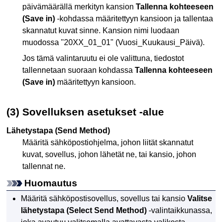
päivämäärällä merkityn kansion
Tallenna kohteeseen
(Save in)
-kohdassa määritettyyn kansioon ja tallentaa
skannatut kuvat sinne.
Kansion nimi luodaan
muodossa "20XX_01_01" (Vuosi_Kuukausi_Päivä).
Jos tämä valintaruutu ei ole valittuna, tiedostot
tallennetaan suoraan kohdassa
Tallenna kohteeseen
(Save in)
määritettyyn kansioon.
(3) Sovelluksen asetukset -alue
Lähetystapa
(Send Method)
Määritä sähköpostiohjelma, johon liität skannatut
kuvat, sovellus, johon lähetät ne, tai kansio, johon
tallennat ne.
Huomautus
Määritä sähköpostisovellus, sovellus tai kansio
Valitse
lähetystapa
(Select Send Method)
-valintaikkunassa,