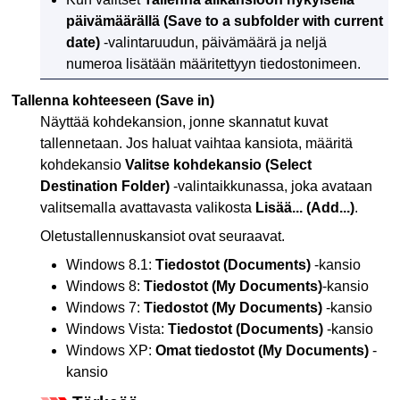
päivämäärällä
(Save to a subfolder with current
date)
-valintaruudun, päivämäärä ja neljä
numeroa lisätään määritettyyn tiedostonimeen.
Tallenna kohteeseen
(Save in)
Näyttää kohdekansion, jonne skannatut kuvat
tallennetaan.
Jos haluat vaihtaa kansiota, määritä
kohdekansio
Valitse kohdekansio
(Select
Destination Folder)
-valintaikkunassa, joka avataan
valitsemalla avattavasta valikosta
Lisää...
(Add...)
.
Oletustallennuskansiot ovat seuraavat.
Windows 8.1
:
Tiedostot
(Documents)
-kansio
Windows 8
:
Tiedostot
(My Documents)
-kansio
Windows 7
:
Tiedostot
(My Documents)
-kansio
Windows Vista
:
Tiedostot
(Documents)
-kansio
Windows XP
:
Omat tiedostot
(My Documents)
-
kansio