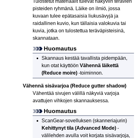
Tulostetut materiaalit tulevat näkyviin terävien
pisteiden ryhmänä.
Läike on ilmiö, jossa
kuvaan tulee epätasaisia liukusävyjä ja
raidallinen kuvio, kun tällaisia valokuvia tai
kuvia, jotka on tulostettua teräväpisteisinä,
skannataan.
Huomautus
Skannaus kestää tavallista pidempään,
kun otat käyttöön
Vähennä läikettä
(Reduce moire)
-toiminnon.
Vähennä sisävarjoa
(Reduce gutter shadow)
Vähentää sivujen välillä näkyviä varjoja
avattujen vihkojen skannauksessa.
Huomautus
ScanGear
-sovelluksen (skanneriajurin)
Kehittynyt tila
(Advanced Mode)
-
välilehden avulla voit korjata sisävarjoja,