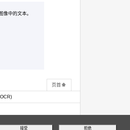
图像中的文本。
页首
CR)
接受
拒绝