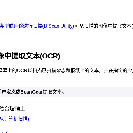
或用途进行扫描(IJ Scan Utility)
从扫描的图像中提取文本(O
像中提取文本(
OCR
)
屏幕上的
OCR
以扫描已扫描杂志和报纸上的文本，并在指定的应
用户定义
或
ScanGear
提取文本。
稿台玻璃上
从计算机扫描)