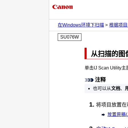
在Windows环境下扫描
根据项目类型
SU076W
从扫描的图
单击
IJ Scan Utility
主
注释
也可以从
文档
、
将项目放置在
放置原稿(