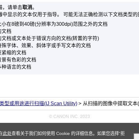
描，请单击
取消
。
器中显示的文本仅用于指导。
可能无法正确检测以下文档类型的
小在8磅到40磅(分辨率为300dpi)范围之外的文档
的文档
的文档或文本处于错误方向的文档(转置的字符)
特殊字体、效果、斜体字或手写文本的文档
距紧缩的文档
背景有色彩的文档
多种语言的文档
或用途进行扫描(IJ Scan Utility)
从扫描的图像中提取文本(O
© CANON INC. 2023
在
此处
查看关于我们如何使用 Cookie 的详细信息。如果您选择“拒