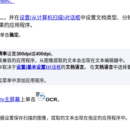
ility
。
..
，并在
设置(从计算机扫描)对话框
中设置文档类型、分
果的应用程序。
单击
确定
。
辨率
设置
300dpi
或
400dpi
。
装兼容的应用程序，从图像提取的文本会出现在文本编辑器中。
本取决于
设置(基本设置)
对话框
的
文档语言
。
在
文档语言
中选择
拉菜单中添加应用程序。
ility主屏幕
上单击
OCR
。
据设置保存扫描的图像，提取的文本出现在指定的应用程序中。