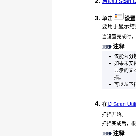
启动
IJ Scan Ut
单击
设置.
要用于显示结
当设置完成时，
注释
仅能为
分
如果未安
显示的文
描。
可以从下
在
IJ Scan Ut
扫描开始。
扫描完成后，根
注释