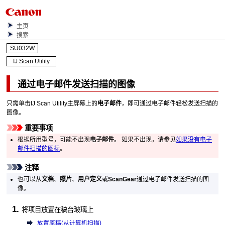
主页
搜索
SU032W
IJ Scan Utility
通过电子邮件发送扫描的图像
只需单击
IJ Scan Utility
主屏幕上的
电子邮件
，即可通过电子邮件轻松发送扫描的
图像。
重要事项
根据所用型号，可能不出现
电子邮件
。
如果不出现，请参见
如果没有电子
邮件扫描的图标
。
注释
也可以从
文档
、
照片
、
用户定义
或
ScanGear
通过电子邮件发送扫描的图
像。
将项目放置在稿台玻璃上
放置原稿(从计算机扫描)