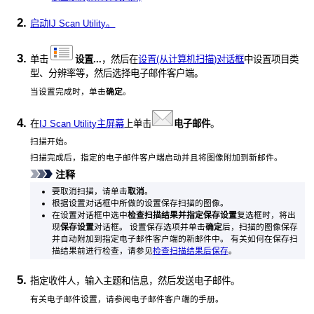
启动
IJ Scan Utility
。
单击
设置...
，然后在
设置(从计算机扫描)对话框
中设置项目类
型、分辨率等，然后选择电子邮件客户端。
当设置完成时，单击
确定
。
在
IJ Scan Utility主屏幕
上单击
电子邮件
。
扫描开始。
扫描完成后，指定的电子邮件客户端启动并且将图像附加到新邮件。
注释
要取消扫描，请单击
取消
。
根据设置对话框中所做的设置保存扫描的图像。
在设置对话框中选中
检查扫描结果并指定保存设置
复选框时，将出
现
保存设置
对话框。
设置保存选项并单击
确定
后，扫描的图像保存
并自动附加到指定电子邮件客户端的新邮件中。
有关如何在保存扫
描结果前进行检查，请参见
检查扫描结果后保存
。
指定收件人，输入主题和信息，然后发送电子邮件。
有关电子邮件设置，请参阅电子邮件客户端的手册。