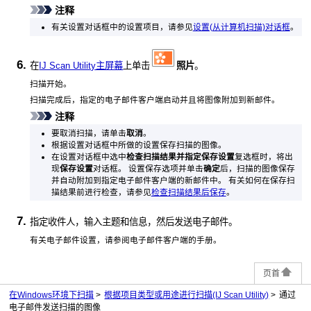
注释
有关设置对话框中的设置项目，请参见
设置(从计算机扫描)对话框
。
在
IJ Scan Utility主屏幕
上单击
照片
。
扫描开始。
扫描完成后，指定的电子邮件客户端启动并且将图像附加到新邮件。
注释
要取消扫描，请单击
取消
。
根据设置对话框中所做的设置保存扫描的图像。
在设置对话框中选中
检查扫描结果并指定保存设置
复选框时，将出
现
保存设置
对话框。
设置保存选项并单击
确定
后，扫描的图像保存
并自动附加到指定电子邮件客户端的新邮件中。
有关如何在保存扫
描结果前进行检查，请参见
检查扫描结果后保存
。
指定收件人，输入主题和信息，然后发送电子邮件。
有关电子邮件设置，请参阅电子邮件客户端的手册。
页首
在Windows环境下扫描
根据项目类型或用途进行扫描(IJ Scan Utility)
通过
电子邮件发送扫描的图像