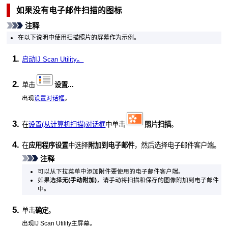
如果没有电子邮件扫描的图标
注释
在以下说明中使用扫描照片的屏幕作为示例。
启动
IJ Scan Utility
。
单击
设置...
出现
设置对话框
。
在
设置(从计算机扫描)对话框
中单击
照片扫描
。
在
应用程序设置
中选择
附加到电子邮件
，然后选择电子邮件客户端。
注释
可以从下拉菜单中添加附件要使用的电子邮件客户端。
如果选择
无(手动附加)
，请手动将扫描和保存的图像附加到电子邮件
中。
单击
确定
。
出现
IJ Scan Utility
主屏幕。