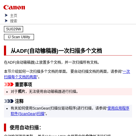
主页
搜索
SU029W
IJ Scan Utility
从
ADF(自动输稿器)
一次扫描多个文档
在
ADF(自动输稿器)
上放置多个文档，并一次扫描所有文档。
本节介绍如何一次扫描多个文档的单面。
要自动扫描文档的两面，请参阅“
一次
扫描每个文档的两面
”。
重要事项
对于
照片
，无法使用
自动输稿器
进行扫描。
注释
有关如何使用
ScanGear
(扫描仪驱动程序)进行扫描，请参阅“
使用应用程序
软件(ScanGear)扫描
”。
使用自动扫描：