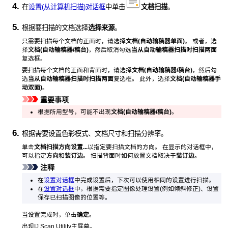
在
设置(从计算机扫描)对话框
中单击
文档扫描
。
根据要扫描的文档选择
选择来源
。
只需要扫描每个文档的正面时，请选择
文档(自动输稿器单面)
。
或者，选
择
文档(自动输稿器/稿台)
，然后取消勾选
当从自动输稿器扫描时扫描两面
复选框。
要扫描每个文档的正面和背面时，请选择
文档(自动输稿器/稿台)
，然后勾
选
当从自动输稿器扫描时扫描两面
复选框。
此外，选择
文档(自动输稿器手
动双面)
。
重要事项
根据所用型号，可能不出现
文档(自动输稿器/稿台)
。
根据需要设置色彩模式、文档尺寸和扫描分辨率。
单击
文档扫描方向设置...
以指定要扫描文档的方向。
在显示的对话框中，
可以指定
方向
和
装订边
。
扫描背面时如何放置文档取决于
装订边
。
注释
在
设置对话框
中完成设置后，下次可以使用相同的设置进行扫描。
在
设置对话框
中，根据需要指定图像处理设置(例如倾斜修正)、设置
保存已扫描图像的位置等。
当设置完成时，单击
确定
。
出现
IJ Scan Utility
主屏幕。