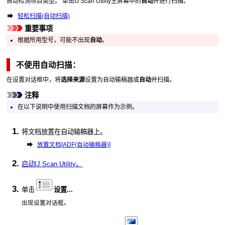
自动检测项目类型。
单击
IJ Scan Utility
主屏幕中的
自动
并进行扫描。
轻松扫描(自动扫描)
重要事项
根据所用型号，可能不出现
自动
。
不使用自动扫描：
在设置对话框中，将
选择来源
设置为
自动输稿器
或
自动
并扫描。
注释
在以下说明中使用扫描文档的屏幕作为示例。
将文档放置在
自动输稿器
上。
放置文档[
ADF(自动输稿器)
]
启动
IJ Scan Utility
。
单击
设置...
出现设置对话框。