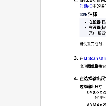
对话框
中的各
注释
在
设置(扫
在
设置(扫
案)、设
当设置完成时，
在
IJ Scan Ut
出现
图像拼接
窗
在
选择输出尺
选择输出尺寸
B4 (B5 x 2
分别扫
A3 (A4 x 2