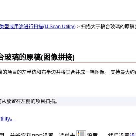
或用途进行扫描(IJ Scan Utility)
扫描大于稿台玻璃的原稿(
台玻璃的原稿(图像拼接)
璃的项目的左半边和右半边并将其合并成一幅图像。
支持最大约
何从放置在左侧的项目扫描。
ility
。
型、分辨率和PDF设置，请单击
设置...
，然后设置
设