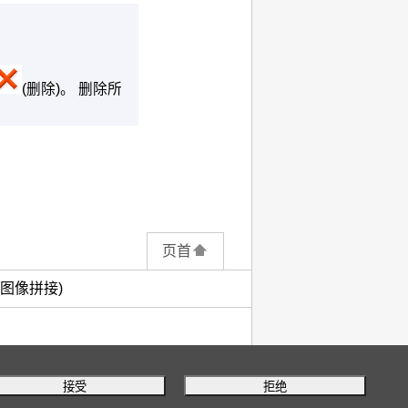
(删除)。
删除所
页首
图像拼接)
接受
拒绝