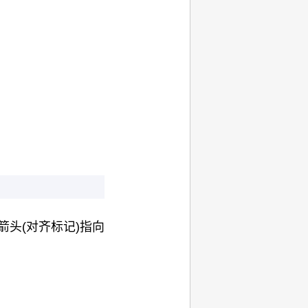
箭头(
对齐标记
)指向