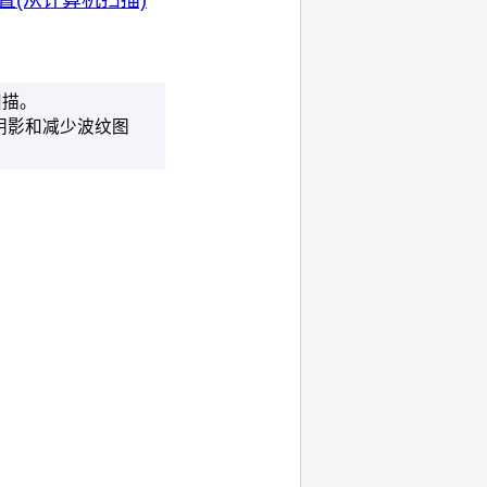
扫描。
阴影和减少波纹图