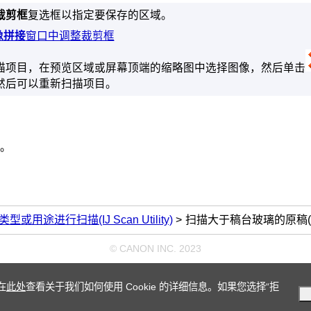
裁剪框
复选框以指定要保存的区域。
像拼接
窗口中调整裁剪框
描项目，在预览区域或屏幕顶端的缩略图中选择图像，然后单击
然后可以重新扫描项目。
。
或用途进行扫描(IJ Scan Utility)
扫描大于稿台玻璃的原稿(
© CANON INC. 2023
在
此处
查看关于我们如何使用 Cookie 的详细信息。如果您选择“拒