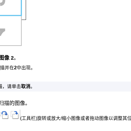
图像 2
。
描并在
2
中出现。
描，请单击
取消
。
扫描的图像。
(工具栏)旋转或放大/缩小图像或者拖动图像以调整其