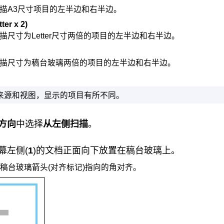
描A3尺寸项目的左半边和右半边。
tter x 2)
描尺寸为Letter尺寸两倍的项目的左半边和右半边。
描尺寸为稿台玻璃两倍的项目的左半边和右半边。
来源和视图，显示的项目有所不同。
方向
中选择
从左侧扫描
。
幕左侧(
1
)的文档正面向下放置在
稿台玻璃
上。
稿台玻璃
箭头(
对齐标记
)指向的角对齐。