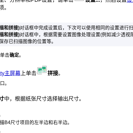
项。
描和拼接)
对话框中完成设置后，下次可以使用相同的设置进行
描和拼接)
对话框中，根据需要设置图像处理设置(例如减少透视
置保存已扫描图像的位置等。
单击
确定
。
ility主屏幕
上单击
拼接
。
口。
寸
中，根据纸张尺寸选择输出尺寸。
)
描B4尺寸项目的左半边和右半边。
)