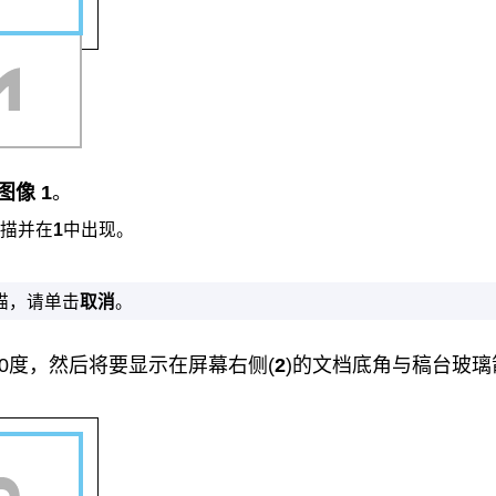
图像 1
。
描并在
1
中出现。
描，请单击
取消
。
80度，然后将要显示在屏幕右侧(
2
)的文档底角与
稿台玻璃