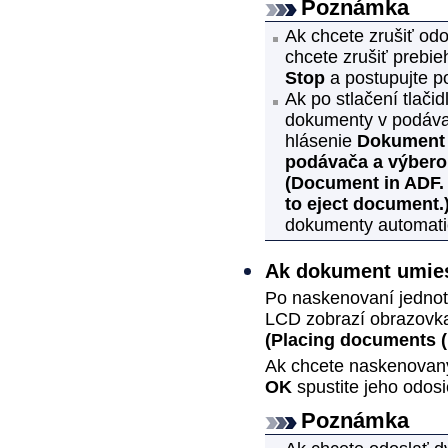
Poznámka
Ak chcete zrušiť odos
chcete zrušiť prebieh
Stop
a postupujte p
Ak po stlačení tlači
dokumenty v podáv
hlásenie
Dokument v
podávača a výber
(Document in ADF. 
to eject document.
dokumenty automati
Ak dokument umies
Po naskenovaní jednotl
LCD
zobrazí obrazov
(Placing documents (
Ak chcete naskenovaný
OK
spustite jeho odosi
Poznámka