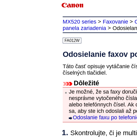
MX520 series
>
Faxovanie
>
panela zariadenia
>
Odosielan
FA012W
Odosielanie faxov p
Táto časť opisuje vytáčanie č
číselných tlačidiel.
Dôležité
Je možné, že sa faxy doruč
nesprávne vytočeného čísla
alebo telefónnych čísel.
Ak 
sa, aby ste ich odoslali až 
Odoslanie faxu po telefo
Skontrolujte, či je mul