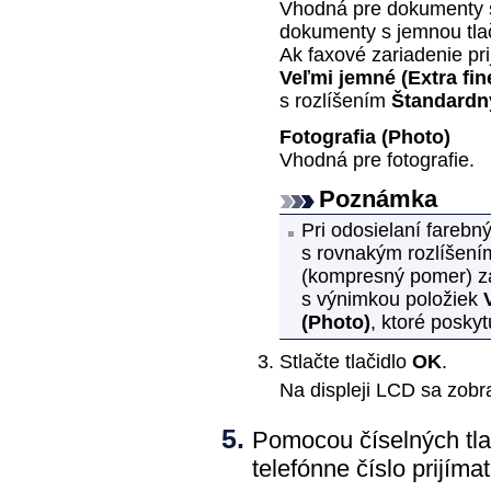
Vhodná pre dokumenty s 
dokumenty s jemnou tla
Ak faxové
zariadenie
pri
Veľmi jemné
(Extra fin
s rozlíšením
Štandardn
Fotografia
(Photo)
Vhodná pre fotografie.
Poznámka
Pri odosielaní fareb
s rovnakým rozlíšením
(kompresný pomer) zá
s výnimkou položiek
(Photo)
, ktoré poskyt
Stlačte tlačidlo
OK
.
Na displeji
LCD
sa zobra
Pomocou číselných tlač
telefónne číslo prijímat