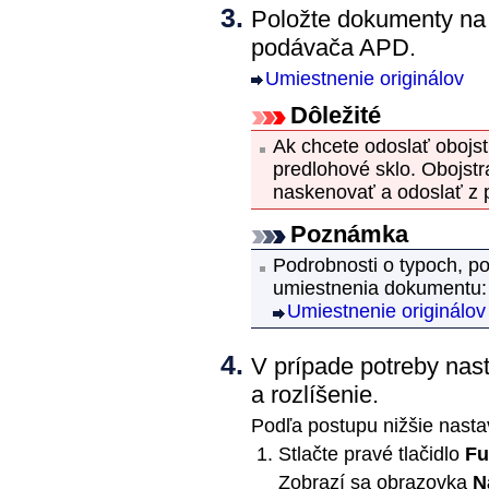
Položte dokumenty n
podávača
APD
.
Umiestnenie originálov
Dôležité
Ak chcete odoslať obojs
predlohové sklo
.
Obojst
naskenovať a odoslať z
Poznámka
Podrobnosti o typoch, 
umiestnenia dokumentu:
Umiestnenie originálov
V prípade potreby nas
a rozlíšenie.
Podľa postupu nižšie nastav
Stlačte pravé tlačidlo
Fu
Zobrazí sa obrazovka
N