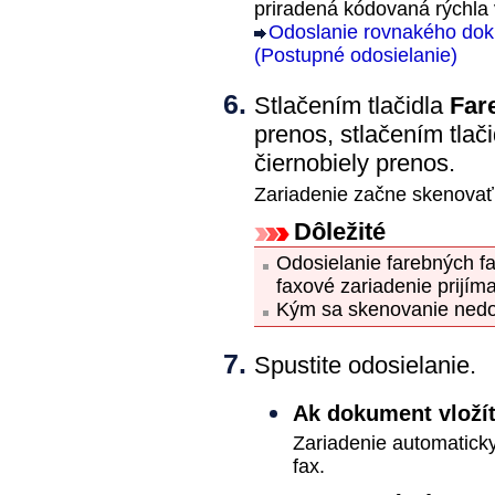
priradená kódovaná rýchla 
Odoslanie rovnakého dok
(Postupné odosielanie)
Stlačením tlačidla
Far
prenos, stlačením tlač
čiernobiely prenos.
Zariadenie
začne skenovať
Dôležité
Odosielanie farebných fax
faxové
zariadenie
prijím
Kým sa skenovanie nedo
Spustite odosielanie.
Ak dokument vloží
Zariadenie
automaticky
fax.