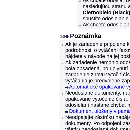
Ak chcete odoslať dv
nasledujúcu stranu a
Čiernobielo
(Black
spustite odosielanie
Ak chcete odosielanie
Poznámka
Ak je
zariadenie
pripojené k
podrobnosti o vytáčaní faxo
nájdete v návode na jej obs
Ak
zariadenie
nemohlo odosla
bola obsadená, po uplynutí
zariadenie znovu vytočiť čís
vytáčania je predvolene zap
Automatické opakované v
Neodoslané dokumenty, nap
opakované vytočenie čísla,
odosielaní nastane chyba, n
Dokument uložený v pamät
Neodpájajte zástrčku napáj
dokumenty.
Po odpojení zás
všetky neodoslané dokumen