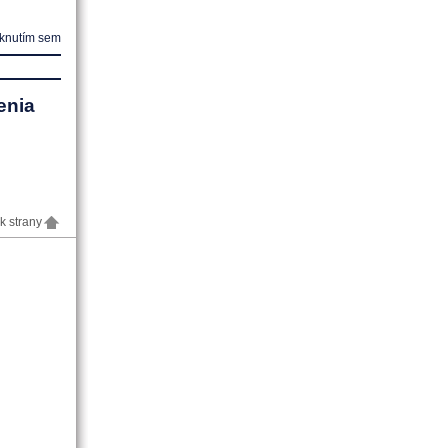
iknutím sem
enia
k strany