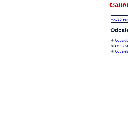
MX520 ser
Odosie
Odosiela
Opakova
Odosiel