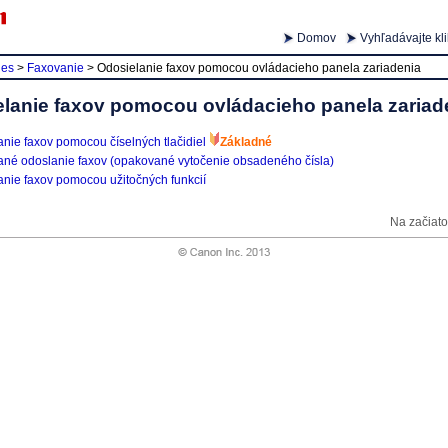
Domov
Vyhľadávajte kl
ies
>
Faxovanie
>
Odosielanie faxov pomocou ovládacieho panela zariadenia
lanie faxov pomocou ovládacieho panela zariad
nie faxov pomocou číselných tlačidiel
Základné
né odoslanie faxov (opakované vytočenie obsadeného čísla)
anie faxov pomocou užitočných funkcií
Na začiato