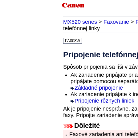
MX520 series
>
Faxovanie
>
telefónnej linky
FA008W
Pripojenie telefónnej
Spôsob pripojenia sa líši v závi
Ak
zariadenie
pripájate pri
pripájate pomocou separát
Základné pripojenie
Ak
zariadenie
pripájate k in
Pripojenie rôznych liniek
Ak je pripojenie nesprávne,
za
faxy.
Pripojte
zariadenie
správ
Dôležité
Faxové
zariadenia
ani telef