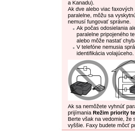
a Kanadu).
Ak dve alebo viac faxových
paralelne, môžu sa vyskytn
nemusí fungovať správne.
Ak počas odosielania al
paralelne pripojeného t
alebo môže nastať chyb
V telefóne nemusia sprá
identifikácia volajúceho.
Ak sa nemôžete vyhnúť para
prijímania
Režim priority t
Berte však na vedomie, že
vyššie.
Faxy budete môcť pr