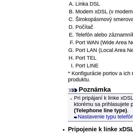
Linka DSL
Modem xDSL (v modeme 
Širokopásmový smerovač
Počítač
Telefón alebo
záznamní
Port WAN (Wide Area N
Port LAN (Local Area N
Port TEL
Port LINE
* Konfigurácie portov a ich 
produktu.
Poznámka
Pri pripájaní k linke xDS
ktorému sa prihlasujet
(Telephone line type)
.
Nastavenie typu telefón
Pripojenie k linke xDS