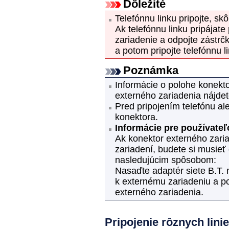
Dôležité
Telefónnu linku pripojte, s
Ak telefónnu linku pripájat
zariadenie
a odpojte zástrč
a potom pripojte telefónnu l
Poznámka
Informácie o polohe
konekto
externého zariadenia
nájdet
Pred pripojením telefónu a
konektora.
Informácie pre používateľo
Ak konektor externého zari
zariadení
, budete si musieť 
nasledujúcim spôsobom:
Nasaďte adaptér siete B.T. 
k externému zariadeniu a po
externého zariadenia
.
Pripojenie rôznych lini