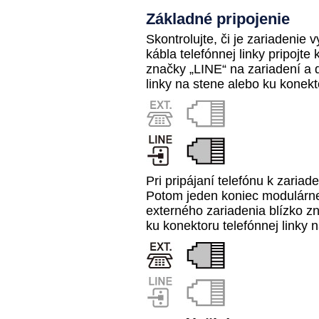
Základné pripojenie
Skontrolujte, či je
zariadenie
vy
kábla telefónnej linky pripojte
značky „LINE“ na
zariadení
a 
linky
na stene alebo ku
konekto
Pri pripájaní telefónu k
zariade
Potom jeden koniec modulárne
externého zariadenia
blízko z
ku
konektoru telefónnej linky
n