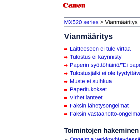
MX520 series
>
Vianmääritys
Vianmääritys
Laitteeseen ei tule virtaa
Tulostus ei käynnisty
Paperin syöttöhäiriö/"Ei pape
Tulostusjälki ei ole tyydyttäv
Muste ei suihkua
Paperitukokset
Virhetilanteet
Faksin lähetysongelmat
Faksin vastaanotto-ongelma
Toimintojen hakeminen
Ongelmia verkkoyhteydess