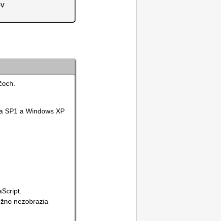
ov
čoch.
ta SP1
a
Windows XP
aScript
.
ožno nezobrazia