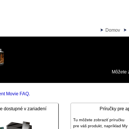
Domov
Môžete z
ent
Movie FAQ
.
ie dostupné v zariadení
Príručky pre a
Tu môžete zobraziť príručku
pre váš produkt, napríklad
My