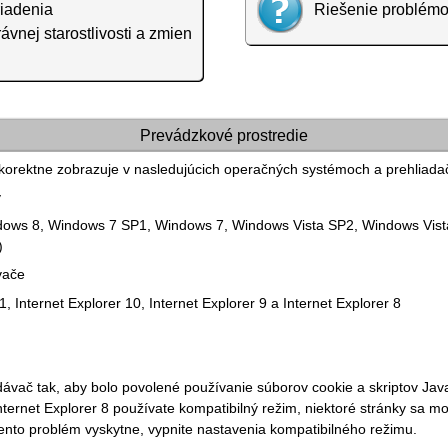
riadenia
Riešenie problém
ávnej starostlivosti a zmien
Prevádzkové prostredie
 korektne zobrazuje v nasledujúcich operačných systémoch a prehliada
y
dows 8
,
Windows 7 SP1
,
Windows 7
,
Windows Vista SP2
,
Windows Vis
)
vače
1,
Internet Explorer
10,
Internet Explorer
9 a
Internet Explorer
8
ávač tak, aby bolo povolené používanie súborov cookie a skriptov
Jav
nternet Explorer
8 používate kompatibilný režim, niektoré stránky sa m
tento problém vyskytne, vypnite nastavenia kompatibilného režimu.