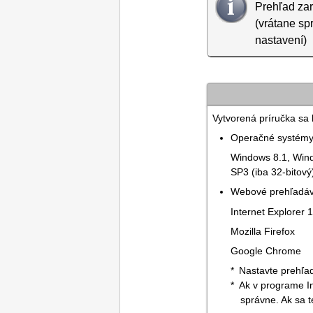
Prehľad za
(vrátane spr
nastavení)
Vytvorená príručka sa
Operačné systém
Windows 8.1
,
Win
SP3
(iba 32-bitový
Webové prehľadá
Internet Explorer
1
Mozilla Firefox
Google Chrome
Nastavte prehľad
Ak v programe
I
správne.
Ak sa 