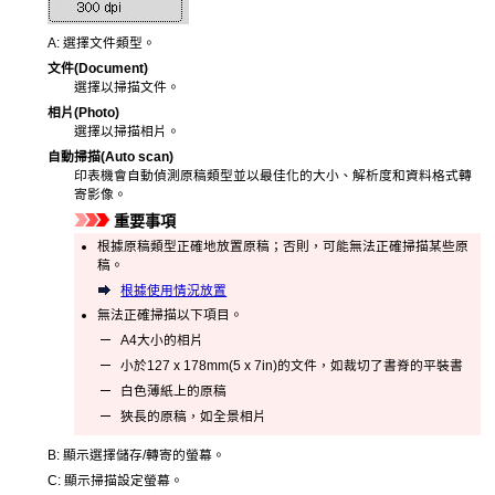
A:
選擇文件類型。
文件
(Document)
選擇以掃描文件。
相片
(Photo)
選擇以掃描相片。
自動掃描
(Auto scan)
印表機
會自動偵測原稿類型並以最佳化的大小、解析度和資料格式轉
寄影像。
重要事項
根據原稿類型正確地放置原稿；否則，可能無法正確掃描某些原
稿。
根據使用情況放置
無法正確掃描以下項目。
A4大小的相片
小於127 x 178mm(5 x 7in)的文件，如裁切了書脊的平裝書
白色薄紙上的原稿
狹長的原稿，如全景相片
B:
顯示選擇儲存/轉寄的螢幕。
C:
顯示掃描設定螢幕。