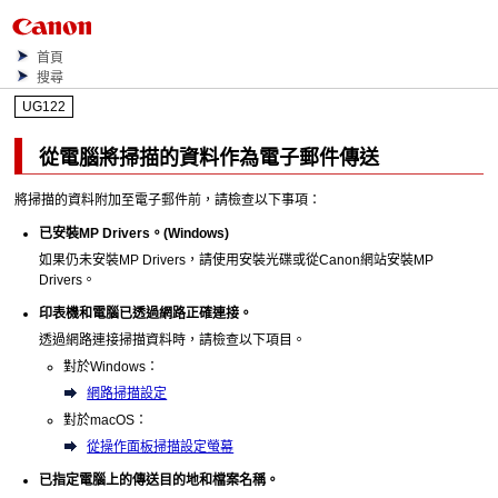
首頁
搜尋
UG122
從電腦將掃描的資料作為電子郵件傳送
將掃描的資料附加至電子郵件前，請檢查以下事項：
已安裝
MP Drivers
。(
Windows
)
如果仍未安裝
MP Drivers
，請使用
安裝光碟
或從
Canon
網站安裝
MP
Drivers
。
印表機
和電腦已透過網路正確連接。
透過網路連接掃描資料時，請檢查以下項目。
對於
Windows
：
網路掃描設定
對於
macOS
：
從操作面板掃描設定螢幕
已指定電腦上的傳送目的地和檔案名稱。