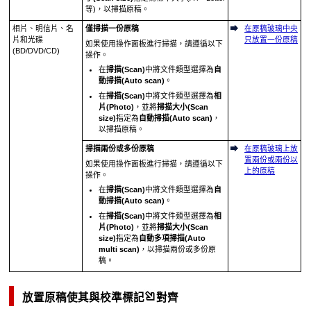
等)，以掃描原稿。
相片、明信片、名
僅掃描一份原稿
在原稿玻璃中央
片和光碟
只放置一份原稿
如果使用
操作面板
進行掃描，請遵循以下
(BD/DVD/CD)
操作。
在
掃描
(Scan)
中將文件類型選擇為
自
動掃描
(Auto scan)
。
在
掃描
(Scan)
中將文件類型選擇為
相
片
(Photo)
，並將
掃描大小
(Scan
size)
指定為
自動掃描
(Auto scan)
，
以掃描原稿。
掃描兩份或多份原稿
在原稿玻璃上放
置兩份或兩份以
如果使用
操作面板
進行掃描，請遵循以下
上的原稿
操作。
在
掃描
(Scan)
中將文件類型選擇為
自
動掃描
(Auto scan)
。
在
掃描
(Scan)
中將文件類型選擇為
相
片
(Photo)
，並將
掃描大小
(Scan
size)
指定為
自動多項掃描
(Auto
multi scan)
，以掃描兩份或多份原
稿。
放置原稿使其與
校準標記
對齊