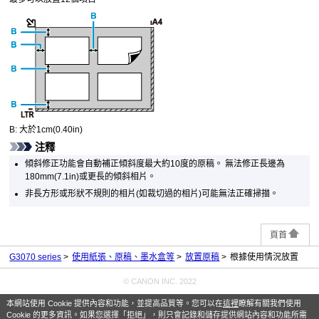
B:
大於1cm(0.40in)
注釋
傾斜修正功能會自動補正傾斜度最大約10度的原稿。
無法修正長邊為
180mm(7.1in)或更長的傾斜相片。
非長方形或形狀不規則的相片(如裁切過的相片)可能無法正確掃描。
頁首
G3070 series
使用紙張、原稿、墨水盒等
放置原稿
根據使用情況放置
© CANON INC. 2022
本網站使用 Cookie 提供內容和功能，並提高品質等。您可以在
這裡
瞭解有關我們使用
Cookie 的更多資訊。如果您選擇「拒絕」，則只會記錄和儲存提供網站內容和功能所需