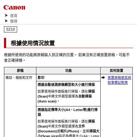
首頁
搜尋
S210
根據使用情況放置
根據所使用的功能將原稿裝入到正確的位置。
如果沒有正確放置原稿，可能不
會正確掃描。
原稿
功能
如何放置
雜誌、報紙和文件
影印
放置原稿使其與
校準標記對齊
透過自動偵測原稿類型和大小進行掃描
如果使用
操作面板
進行掃描，請在
掃描
(Scan)
中將文件類型選擇為
自動掃描
(Auto scan)
。
透過指定標準大小(A4、Letter等)進行掃
描
如果使用
操作面板
進行掃描，請在
掃描
(Scan)
中將文件類型選擇為
文件
(Document)
或
相片
(Photo)
，並將
掃描大
小
(Scan size)
指定為標準大小(A4、Letter