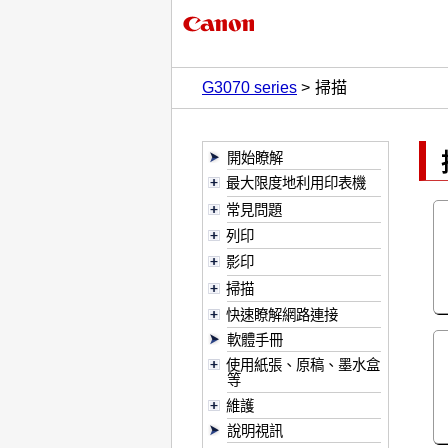
G3070 series
掃描
開始瞭解
最大限度地利用印表機
常見問題
列印
影印
掃描
快速瞭解網路連接
軟體手冊
使用紙張、原稿、墨水盒
等
維護
說明視訊