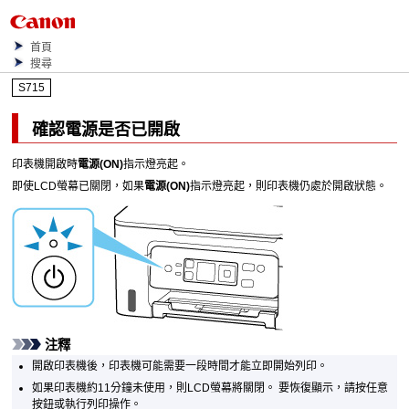
首頁
搜尋
S715
確認電源是否已開啟
印表機
開啟時
電源
(ON)
指示燈亮起。
即使
LCD
螢幕已關閉，如果
電源
(ON)
指示燈亮起，則
印表機
仍處於開啟狀態。
注釋
開啟
印表機
後，
印表機
可能需要一段時間才能立即開始列印。
如果
印表機
約11分鐘未使用，則
LCD
螢幕將關閉。
要恢復顯示，請按任意
按鈕或執行列印操作。