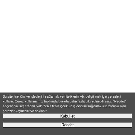
Bu site, içeriğini ve işlevlerini sağlamak ve niteliklerini vb. geliştirmek için çerezleri
kullanır. Çerez kullanımımız hakkında
burada
daha fazla bilgi edinebilirsiniz. "Reddet"
seçeneğini seçerseniz yalnızca sitenin içerik ve işlevlerini sağlamak için zorunlu olan
çerezler kaydedilir ve saklanır.
Kabul et
Reddet