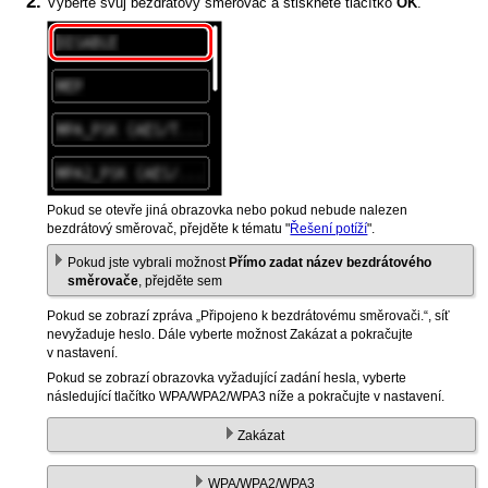
Vyberte svůj bezdrátový směrovač a stiskněte tlačítko
OK
.
Pokud se otevře jiná obrazovka nebo pokud nebude nalezen
bezdrátový směrovač, přejděte k tématu "
Řešení potíží
".
Pokud jste vybrali možnost
Přímo zadat název bezdrátového
směrovače
, přejděte sem
Pokud se zobrazí zpráva „
Připojeno k bezdrátovému směrovači.
“, síť
nevyžaduje heslo.
Dále vyberte možnost
Zakázat
a pokračujte
v nastavení.
Pokud se zobrazí obrazovka vyžadující zadání hesla, vyberte
následující tlačítko
WPA
/
WPA2
/
WPA3
níže a pokračujte v nastavení.
Zakázat
WPA
/
WPA2
/
WPA3