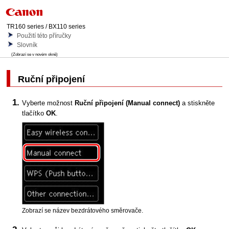
TR160 series / BX110 series
Použití této příručky
Slovník
(Zobrazí se v novém okně)
Ruční připojení
Vyberte možnost
Ruční připojení
(Manual connect)
a stiskněte
tlačítko
OK
.
Zobrazí se název bezdrátového směrovače.