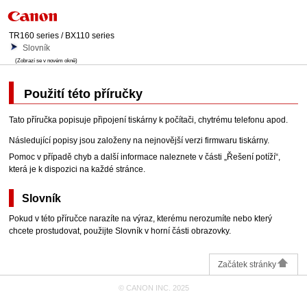
TR160 series / BX110 series
Slovník
(Zobrazí se v novém okně)
Použití této příručky
Tato příručka popisuje připojení
tiskárny
k počítači, chytrému telefonu apod.
Následující popisy jsou založeny na nejnovější verzi firmwaru
tiskárny
.
Pomoc v případě chyb a další informace naleznete v části „Řešení potíží“,
která je k dispozici na každé stránce.
Slovník
Pokud v této příručce narazíte na výraz, kterému nerozumíte nebo který
chcete prostudovat, použijte Slovník v horní části obrazovky.
Začátek stránky
© CANON INC. 2025