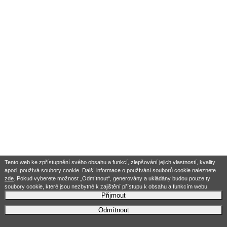
Tento web ke zpřístupnění svého obsahu a funkcí, zlepšování jejich vlastností, kvality
apod. používá soubory cookie. Další informace o používání souborů cookie naleznete
zde
. Pokud vyberete možnost „Odmítnout“, generovány a ukládány budou pouze ty
soubory cookie, které jsou nezbytné k zajištění přístupu k obsahu a funkcím webu.
Přijmout
Odmítnout