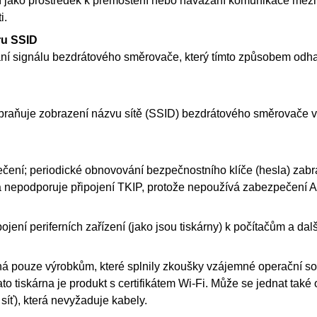
cí jako prostředek k přemostění nebo navázání komunikace mezi 
i.
oru SSID
ání signálu bezdrátového směrovače, který tímto způsobem odhal
braňuje zobrazení názvu sítě (SSID) bezdrátového směrovače v
čení; periodické obnovování bezpečnostního klíče (hesla) zabraň
a nepodporuje připojení TKIP, protože nepoužívá zabezpečení 
ojení periferních zařízení (jako jsou
tiskárny
) k počítačům a dal
 pouze výrobkům, které splnily zkoušky vzájemné operační so
ato
tiskárna
je produkt s certifikátem
Wi-Fi
.
Může se jednat také 
síť), která nevyžaduje kabely.