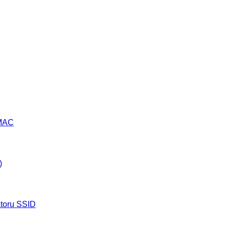
 MAC
)
kátoru SSID