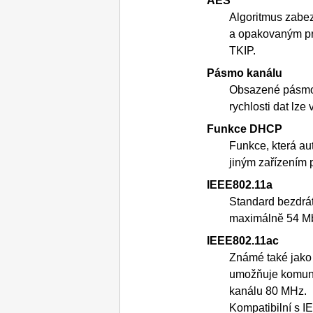
AES
Algoritmus zabez
a opakovaným pr
TKIP
.
Pásmo kanálu
Obsazené pásmo
rychlosti dat lze
Funkce
DHCP
Funkce, která au
jiným zařízením p
IEEE802.11a
Standard bezdrát
maximálně 54 Mb
IEEE802.11ac
Známé také jak
umožňuje komuni
kanálu 80 MHz.
Kompatibilní s
I