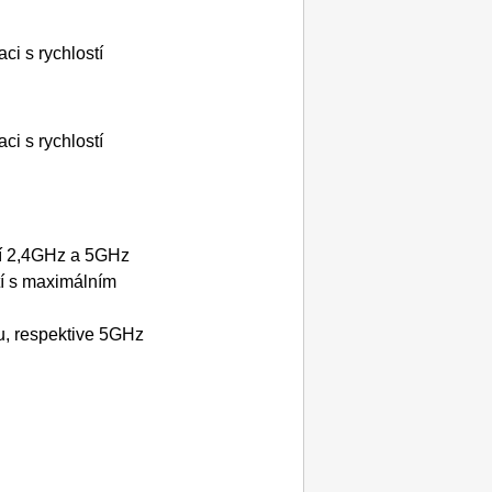
i s rychlostí
i s rychlostí
cí 2,4GHz a 5GHz
tí s maximálním
, respektive 5GHz