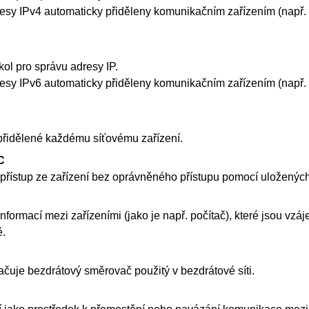
resy
IPv4
automaticky přiděleny komunikačním zařízením (např.
okol pro správu adresy
IP
.
resy
IPv6
automaticky přiděleny komunikačním zařízením (např.
přidělené každému síťovému zařízení.
C
 přístup ze zařízení bez oprávněného přístupu pomocí uložený
formací mezi zařízeními (jako je např. počítač), které jsou vzá
ě.
ačuje bezdrátový směrovač použitý v bezdrátové síti.