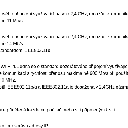
ového připojení využívající pásmo 2,4 GHz; umožňuje komunikac
ně 11 Mb/s.
ového připojení využívající pásmo 2,4 GHz; umožňuje komunikac
ně 54 Mb/s.
 standardem
IEEE802.11b
.
o
Wi-Fi
4.
Jedná se o standard bezdrátového připojení využívají
komunikaci s rychlostí přenosu maximálně 600 Mb/s při použi
40 MHz.
sítí
IEEE802.11b
/g a
IEEE802.11a
je dosažena v 2,4GHz pásmu
ace přidělená každému počítači nebo síti připojeným k síti.
okol pro správu adresy
IP
.