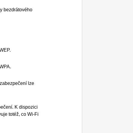
by bezdrátového
WEP
.
WPA
.
zabezpečení lze
pečení.
K dispozici
uje totéž, co
Wi-Fi