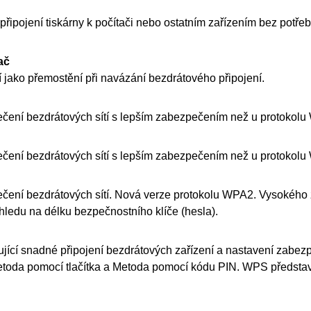
připojení
tiskárny
k počítači nebo ostatním zařízením bez potře
ač
í jako přemostění při navázání bezdrátového připojení.
čení bezdrátových sítí s lepším zabezpečením než u protokolu
čení bezdrátových sítí s lepším zabezpečením než u protokolu
čení bezdrátových sítí.
Nová verze protokolu
WPA2
.
Vysokého 
ledu na délku bezpečnostního klíče (hesla).
ící snadné připojení bezdrátových zařízení a nastavení zabez
etoda pomocí tlačítka a Metoda pomocí kódu
PIN
.
WPS
představ