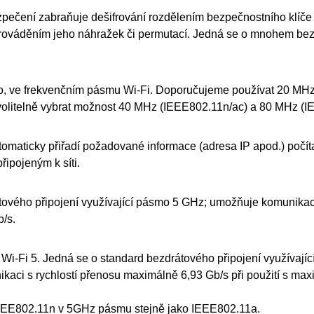
pečení zabraňuje dešifrování rozdělením bezpečnostního klíče 
ováděním jeho náhražek či permutací.
Jedná se o mnohem bezp
, ve frekvenčním pásmu
Wi-Fi
.
Doporučujeme používat 20 MHz;
 volitelně vybrat možnost 40 MHz (
IEEE802.11n
/ac) a 80 MHz (
I
tomaticky přiřadí požadované informace (adresa
IP
apod.) počí
řipojeným k síti.
ového připojení využívající pásmo 5 GHz; umožňuje komunikaci
/s.
o
Wi-Fi
5.
Jedná se o standard bezdrátového připojení využívají
kaci s rychlostí přenosu maximálně 6,93 Gb/s při použití s m
EEE802.11n
v 5GHz pásmu stejně jako
IEEE802.11a
.