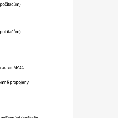
 počítačům)
 počítačům)
ch adres MAC.
jemně propojeny.