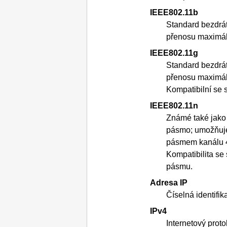
IEEE802.11b
Standard bezdrát
přenosu maximál
IEEE802.11g
Standard bezdrát
přenosu maximál
Kompatibilní se
IEEE802.11n
Známé také jak
pásmo; umožňuje 
pásmem kanálu 
Kompatibilita se 
pásmu.
Adresa
IP
Číselná identifik
IPv4
Internetový prot