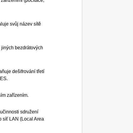
zařízeními (počítače,
uje svůj název sítě
 jiných bezdrátových
uje dešifrování třetí
AES.
ším zařízením.
učinnosti sdružení
o síť LAN (Local Area