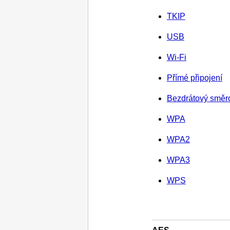
TKIP
USB
Wi-Fi
Přímé připojení
Bezdrátový směr
WPA
WPA2
WPA3
WPS