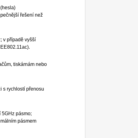
(hesla)
ečnější řešení než
 v případě vyšší
EEE802.11ac
).
tačům,
tiskárnám
nebo
 s rychlostí přenosu
cí 5GHz pásmo;
aximálním pásmem