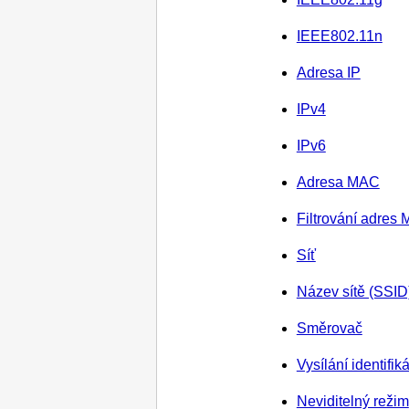
IEEE802.11n
Adresa
IP
IPv4
IPv6
Adresa MAC
Filtrování adres
Síť
Název sítě (SSID
Směrovač
Vysílání identifi
Neviditelný režim