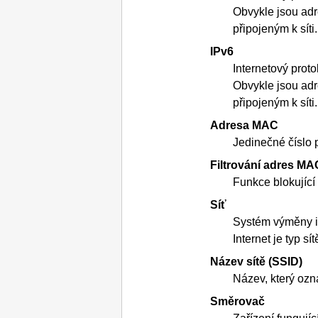
Obvykle jsou ad
připojeným k síti.
IPv6
Internetový prot
Obvykle jsou ad
připojeným k síti.
Adresa MAC
Jedinečné číslo 
Filtrování adres MA
Funkce blokující
Síť
Systém výměny in
Internet je typ sít
Název sítě (SSID)
Název, který ozn
Směrovač