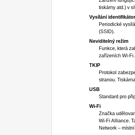
Zařízení fungují
tiskárny
atd.) v sít
Vysílání identifikát
Periodické vysíl
(SSID).
Neviditelný režim
Funkce, která za
zařízeních
Wi-Fi
.
TKIP
Protokol zabezpe
stranou.
Tiskárn
USB
Standard pro přip
Wi-Fi
Značka udělovaná
Wi-Fi
Alliance.
T
Network – místní 