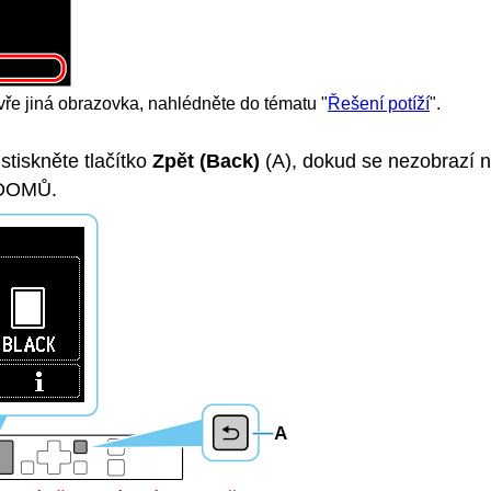
ře jiná obrazovka, nahlédněte do tématu "
Řešení potíží
".
tiskněte tlačítko
Zpět
(Back)
(A), dokud se nezobrazí n
 DOMŮ.