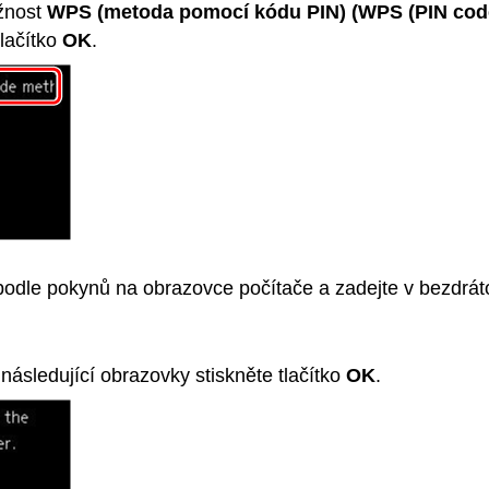
žnost
WPS (metoda pomocí kódu PIN)
(WPS (PIN cod
tlačítko
OK
.
podle pokynů na obrazovce počítače a zadejte v bezdrá
následující obrazovky stiskněte tlačítko
OK
.