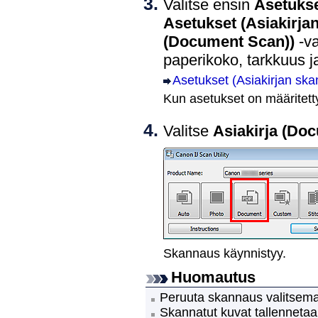
Valitse ensin
Asetukse
Asetukset (Asiakirja
(Document Scan))
-va
paperikoko, tarkkuus j
Asetukset (Asiakirjan ska
Kun asetukset on määritetty
Valitse
Asiakirja
(Doc
Skannaus käynnistyy.
Huomautus
Peruuta skannaus valitsem
Skannatut kuvat tallenneta