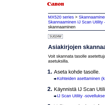
MX520 series
>
Skannaamine
Skannaaminen IJ Scan Utility -
skannaaminen
SU024W
Asiakirjojen skann
Voit skannata tasolle asetettuja 
asetuksilla.
Aseta kohde tasolle.
Kohteiden asettaminen (k
Käynnistä
IJ Scan Utili
IJ Scan Utility -sovelluk