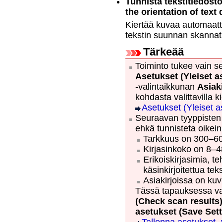
Tunnista tekstitiedost
the orientation of tex
Kiertää kuvaa automaatt
tekstin suunnan skannat
Tärkeää
Toiminto tukee vain sel
Asetukset (Yleiset a
-valintaikkunan
Asiaki
kohdasta valittavilla kie
Asetukset (Yleiset a
Seuraavan tyyppisten 
ehkä tunnisteta oikein,
Tarkkuus on 300–600
Kirjasinkoko on 8–4
Erikoiskirjasimia, te
käsinkirjoitettua teks
Asiakirjoissa on kuvi
Tässä tapauksessa va
(Check scan results
asetukset
(Save Sett