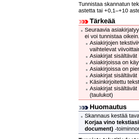
Tunnistaa skannatun teks
astetta tai +0,1–+10 aste
Tärkeää
Seuraavia asiakirjatyy
ei voi tunnistaa oikein
Asiakirjojen tekstivi
vaihtelevat viivoittai
Asiakirjat sisältävä
Asiakirjoissa on käyt
Asiakirjoissa on pie
Asiakirjat sisältävä
Käsinkirjoitettu tekst
Asiakirjat sisältävä
(taulukot)
Huomautus
Skannaus kestää taval
Korjaa vino tekstiasi
document)
-toiminno