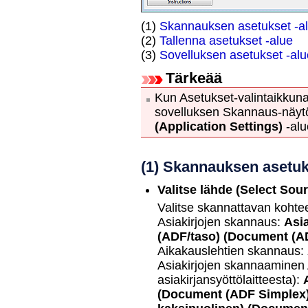
(1)
Skannauksen asetukset -a
(2)
Tallenna asetukset -alue
(3)
Sovelluksen asetukset -alu
Tärkeää
Kun Asetukset-valintaikkun
sovelluksen Skannaus-näyt
(Application Settings)
-alu
(1) Skannauksen asetuk
Valitse lähde
(Select Sour
Valitse skannattavan kohtee
Asiakirjojen skannaus:
Asia
(ADF/taso)
(Document (AD
Aikakauslehtien skannaus:
Asiakirjojen skannaaminen
asiakirjansyöttölaitteesta)
:
(Document (ADF Simplex)