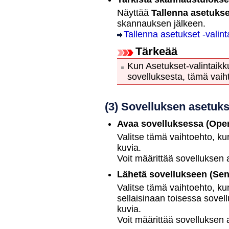
Näyttää
Tallenna asetukse
skannauksen jälkeen.
Tallenna asetukset -valin
Tärkeää
Kun Asetukset-valintaik
sovelluksesta, tämä vaih
(3) Sovelluksen asetuks
Avaa sovelluksessa
(Open
Valitse tämä vaihtoehto, ku
kuvia.
Voit määrittää sovelluksen 
Lähetä sovellukseen
(Sen
Valitse tämä vaihtoehto, ku
sellaisinaan toisessa sovell
kuvia.
Voit määrittää sovelluksen 