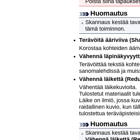
Poista siinä tapaukse
Huomautus
Skannaus kestää taval
tämä toiminnon.
Terävöitä ääriviiva
(Sh
Korostaa kohteiden äärivi
Vähennä läpinäkyvyytt
Terävöittää tekstiä koht
sanomalehdissä ja muiss
Vähennä läikettä
(Redu
Vähentää läikekuvioita.
Tulostetut materiaalit tu
Läike on ilmiö, jossa ku
raidallinen kuvio, kun täl
tulostettua teräväpistei
Huomautus
Skannaus kestää taval
Vähennä läikettä
(R