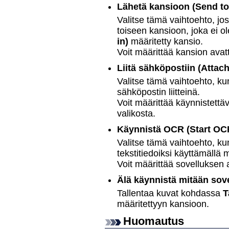
Lähetä kansioon
(Send to
Valitse tämä vaihtoehto, jo
toiseen kansioon, joka ei 
in)
määritetty kansio.
Voit määrittää kansion avat
Liitä sähköpostiin
(Attach
Valitse tämä vaihtoehto, ku
sähköpostin liitteinä.
Voit määrittää käynnistett
valikosta.
Käynnistä OCR
(Start OC
Valitse tämä vaihtoehto, k
tekstitiedoiksi käyttämällä 
Voit määrittää sovelluksen 
Älä käynnistä mitään sov
Tallentaa kuvat kohdassa
T
määritettyyn kansioon.
Huomautus