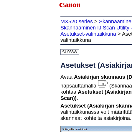
MX520 series
>
Skannaamine
Skannaaminen IJ Scan Utility -
Asetukset-valintaikkuna
>
Aset
valintaikkuna
SU038W
Asetukset (Asiakirja
Avaa
Asiakirjan skannaus
(
napsauttamalla
(Skannaam
kohtaa
Asetukset (Asiakirja
Scan))
.
Asetukset (Asiakirjan skann
valintaikkunassa voit määritt
skannaat kohteita asiakirjoina.