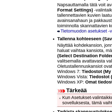
Napsauttamalla tätä voit a
Format Settings)
-valintai
tallennettavien kuvien laat
avainsanahaun ja pakkaust
toiminnolla skannattavien 
Tietomuodon asetukset -v
Tallenna kohteeseen
(Sav
Näyttää kohdekansion, jonn
haluat vaihtaa kansiota, m
(Select Destination Folde
valitsemalla avattavasta va
Oletustallennuskansiot ova
Windows 7
:
Tiedostot
(My
Windows Vista
:
Tiedostot
Windows XP
:
Omat tiedos
Tärkeää
Kun Asetukset-valintaik
sovelluksesta, tämä vaih
Tarkista skannaustulokse