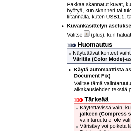
Pakkaa skannatut kuvat, ku
hyötyä, kun
skanneri
tai
tul
liitännällä, kuten
USB1.1
, t
Kuvankäsittelyn asetukse
Valitse
(plus), kun halua
Huomautus
Näytettävät kohteet vaih
Väritila
(Color Mode)
-a
Käytä automaattista as
Document Fix)
Valitse tämä valintaruutu,
aikakauslehden tekstiä 
Tärkeää
Käytettävissä vain, k
jälkeen
(Compress s
valintaruutu ei ole vali
Värisävy voi poiketa 