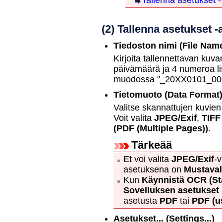
Tallenna asetukset -
(2) Tallenna asetukset -
Tiedoston nimi
(File Nam
Kirjoita tallennettavan kuva
päivämäärä ja 4 numeroa li
muodossa "_20XX0101_00
Tietomuoto
(Data Format
Valitse skannattujen kuvien
Voit valita
JPEG/Exif
,
TIFF
(PDF (Multiple Pages))
.
Tärkeää
Et voi valita
JPEG/Exif
-
asetuksena on
Mustava
Kun
Käynnistä OCR
(S
Sovelluksen asetukset
asetusta
PDF
tai
PDF (us
Asetukset...
(Settings...)