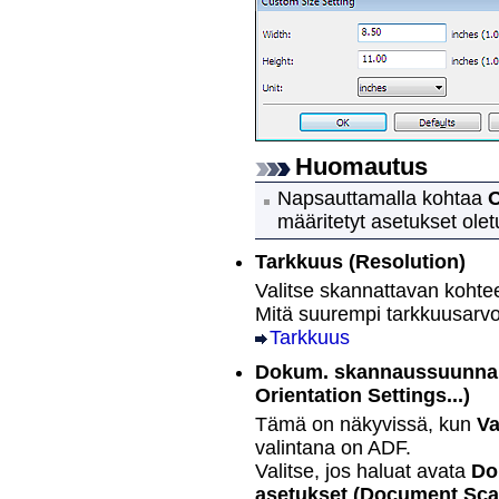
Huomautus
Napsauttamalla kohtaa
O
määritetyt asetukset olet
Tarkkuus
(Resolution)
Valitse skannattavan kohte
Mitä suurempi tarkkuusarvo 
Tarkkuus
Dokum. skannaussuunnan 
Orientation Settings...)
Tämä on näkyvissä, kun
Va
valintana on
ADF
.
Valitse, jos haluat avata
Do
asetukset
(Document Scan