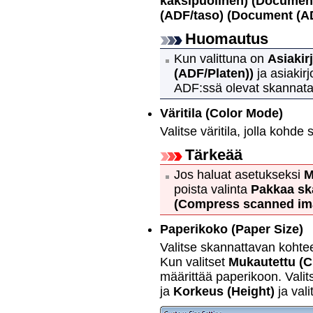
kaksipuolinen)
(Document
(ADF/taso)
(Document (AD
Huomautus
Kun valittuna on
Asiakir
(ADF/Platen))
ja asiakirj
ADF
:ssä olevat skannat
Väritila
(Color Mode)
Valitse väritila, jolla kohde
Tärkeää
Jos haluat asetukseksi
M
poista valinta
Pakkaa ska
(Compress scanned ima
Paperikoko
(Paper Size)
Valitse skannattavan kohte
Kun valitset
Mukautettu
(C
määrittää paperikoon.
Vali
ja
Korkeus
(Height)
ja vali