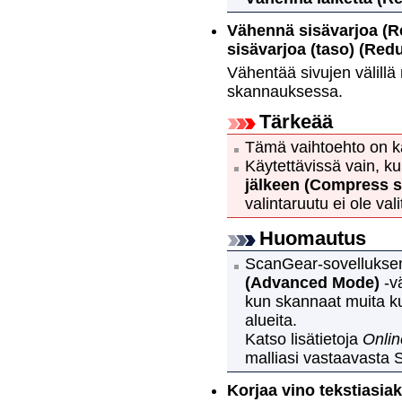
Vähennä sisävarjoa
(R
sisävarjoa (taso)
(Redu
Vähentää sivujen välillä
skannauksessa.
Tärkeää
Tämä vaihtoehto on kä
Käytettävissä vain, k
jälkeen
(Compress s
valintaruutu ei ole vali
Huomautus
ScanGear
-sovellukse
(Advanced Mode)
-vä
kun skannaat muita kui
alueita.
Katso lisätietoja
Onlin
malliasi vastaavasta 
Korjaa vino tekstiasiak