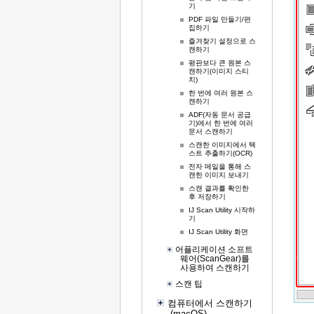
기
PDF 파일 만들기/편
집하기
즐겨찾기 설정으로 스
캔하기
평판보다 큰 원본 스
캔하기(이미지 스티
치)
한 번에 여러 원본 스
캔하기
ADF(자동 문서 공급
기)에서 한 번에 여러
문서 스캔하기
스캔한 이미지에서 텍
스트 추출하기(OCR)
전자 메일을 통해 스
캔한 이미지 보내기
스캔 결과를 확인한
후 저장하기
IJ Scan Utility 시작하
기
IJ Scan Utility 화면
어플리케이션 소프트
웨어(ScanGear)를
사용하여 스캔하기
스캔 팁
컴퓨터에서 스캔하기
(macOS)