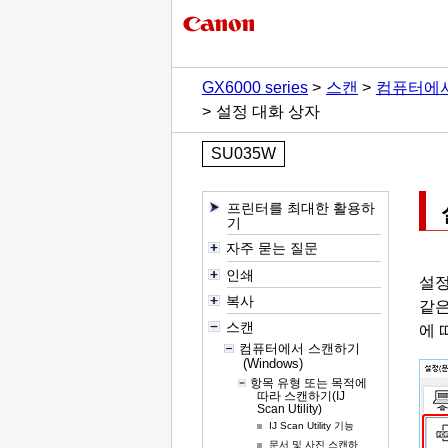
GX6000 series
스캔
컴퓨터에
설정 대화 상자
SU035W
프린터를 최대한 활용하
기
자주 묻는 질문
인쇄
설정
복사
같은
스캔
에 
컴퓨터에서 스캔하기
(Windows)
항목 유형 또는 목적에
따라 스캔하기(IJ
Scan Utility)
IJ Scan Utility 기능
문서 및 사진 스캔하