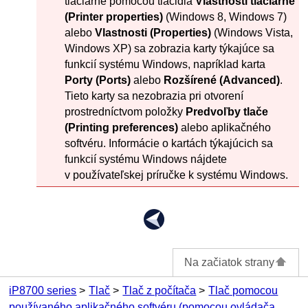
tlačiarne pomocou tlačidla
Vlastnosti tlačiarne
(Printer properties)
(
Windows 8
,
Windows 7
)
alebo
Vlastnosti
(Properties)
(
Windows Vista
,
Windows XP
) sa zobrazia karty týkajúce sa
funkcií systému
Windows
, napríklad karta
Porty
(Ports)
alebo
Rozšírené
(Advanced)
.
Tieto karty sa nezobrazia pri otvorení
prostredníctvom položky
Predvoľby tlače
(Printing preferences)
alebo aplikačného
softvéru.
Informácie o kartách týkajúcich sa
funkcií systému
Windows
nájdete
v používateľskej príručke k systému
Windows
.
Na začiatok strany
iP8700 series
Tlač
Tlač z počítača
Tlač pomocou
používaného aplikačného softvéru (pomocou ovládača