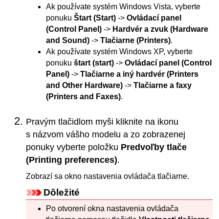
Ak používate systém
Windows Vista
, vyberte
ponuku
Štart
(Start)
->
Ovládací panel
(Control Panel)
->
Hardvér a zvuk
(Hardware
and Sound)
->
Tlačiarne
(Printers)
.
Ak používate systém
Windows XP
, vyberte
ponuku
štart
(start)
->
Ovládací panel
(Control
Panel)
->
Tlačiarne a iný hardvér
(Printers
and Other Hardware)
->
Tlačiarne a faxy
(Printers and Faxes)
.
Pravým tlačidlom myši kliknite na ikonu
s názvom vášho modelu a zo zobrazenej
ponuky vyberte položku
Predvoľby tlače
(Printing preferences)
.
Zobrazí sa okno nastavenia ovládača tlačiarne.
Dôležité
Po otvorení okna nastavenia ovládača