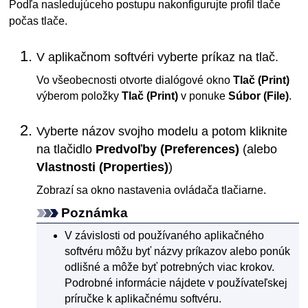
Podľa nasledujúceho postupu nakonfigurujte profil tlače
počas tlače.
V aplikačnom softvéri vyberte príkaz na tlač.
Vo všeobecnosti otvorte dialógové okno
Tlač
(Print)
výberom položky
Tlač
(Print)
v ponuke
Súbor
(File)
.
Vyberte názov svojho modelu a potom kliknite
na tlačidlo
Predvoľby
(Preferences)
(alebo
Vlastnosti
(Properties)
)
Zobrazí sa okno nastavenia ovládača tlačiarne.
Poznámka
V závislosti od používaného aplikačného
softvéru môžu byť názvy príkazov alebo ponúk
odlišné a môže byť potrebných viac krokov.
Podrobné informácie nájdete v používateľskej
príručke k aplikačnému softvéru.