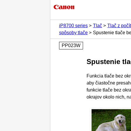
iP8700 series
Tlač
Tlač z počí
spôsoby tlače
Spustenie tlače b
PP023W
Spustenie tla
Funkcia tlače bez okr
aby čiastočne presaho
funkcie tlače bez okra
okrajov okolo nich, na