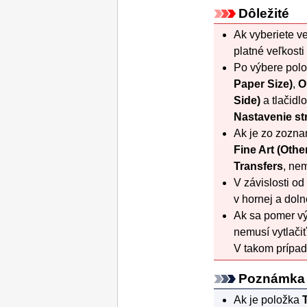
Dôležité
Ak vyberiete v
platné veľkosti
Po výbere pol
Paper Size)
,
O
Side)
a tlačidl
Nastavenie st
Ak je zo zozn
Fine Art
(Othe
Transfers
, nem
V závislosti od
v hornej a doln
Ak sa pomer výš
nemusí vytlačiť
V takom prípad
Poznámka
Ak je položka