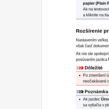
papier
(Plain 
Ak na testovac
a kliknite na tl
Rozšírenie p
Nastavením veľkej 
však časť dokument
Ak nie ste spokojn
posúvaním jazdca
Dôležité
Po zmenšení úr
neočakávané o
Poznámka
Ak jazdec
Úro
sa vytlačia v pl