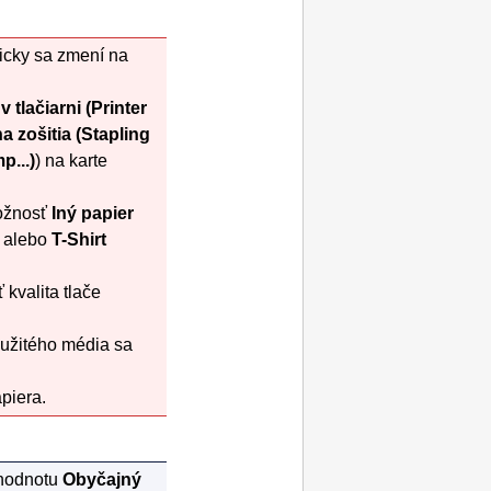
ticky sa zmení na
v tlačiarni
(Printer
a zošitia
(Stapling
p...)
) na karte
ožnosť
Iný papier
alebo
T-Shirt
kvalita tlače
použitého média sa
piera.
hodnotu
Obyčajný