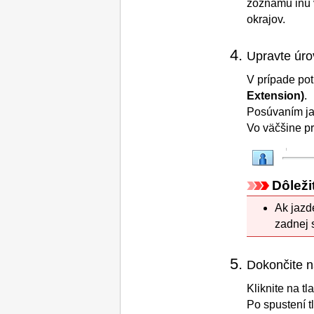
zoznamu inú 
okrajov.
Upravte úro
V prípade po
Extension)
.
Posúvaním ja
Vo väčšine pr
Dôleži
Ak jaz
zadnej 
Dokončite n
Kliknite na tl
Po spustení t