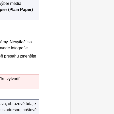
výber média.
pier
(Plain Paper)
lémy.
Nevytlačí sa
vode fotografie.
ň presahu zmenšíte
ku vytvoriť
ava, obrazové údaje
ce s adresou, poštové