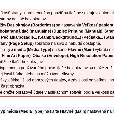
eľkosť strany, ktorú nemožno použiť na tlač bez okrajov, automa
 strany na tlač bez okrajov.
ožky
Bez okrajov
(Borderless)
sa nastavenia
Veľkosť papiera 
bojstranná tlač (manuálne)
(Duplex Printing (Manual))
,
Stran
o
Pečiatka/pozadie...
(Stamp/Background...)
(
Pečiatka...
(Stam
rany
(Page Setup)
zobrazia na sivo a nebudú dostupné.
amu
Typ média
(Media Type)
na karte
Hlavné
(Main)
vybratá m
r Fine Art Paper)
,
Obálka
(Envelope)
,
High Resolution Paper
ôžete tlačiť bez okrajov.
 typu média používaného počas tlače bez okrajov sa môže znížiť 
ej časti hárka alebo sa môžu tvoriť škvrny.
ky k šírke líši od obrazových údajov, v závislosti od veľkosti 
 časť obrázka.
e orežte obrazové údaje v aplikačnom softvéri podľa veľkosti pa
Typ média
(Media Type)
na karte
Hlavné
(Main)
nastavená na 