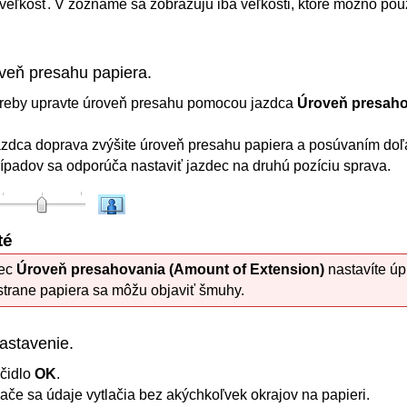
veľkosť.
V zozname sa zobrazujú iba veľkosti, ktoré možno použ
veň presahu papiera.
treby upravte úroveň presahu pomocou jazdca
Úroveň presaho
zdca doprava zvýšite úroveň presahu papiera a posúvaním doľav
ípadov sa odporúča nastaviť jazdec na druhú pozíciu sprava.
té
dec
Úroveň presahovania
(Amount of Extension)
nastavíte úp
strane papiera sa môžu objaviť šmuhy.
astavenie.
ačidlo
OK
.
lače sa údaje vytlačia bez akýchkoľvek okrajov na papieri.