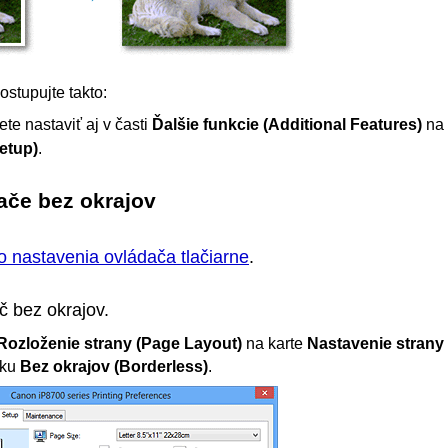
postupujte takto:
te nastaviť aj v časti
Ďalšie funkcie
(Additional Features)
na 
etup)
.
ače bez okrajov
o nastavenia ovládača tlačiarne
.
č bez okrajov.
Rozloženie strany
(Page Layout)
na karte
Nastavenie strany
žku
Bez okrajov
(Borderless)
.