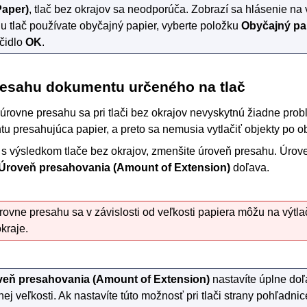
Paper)
, tlač bez okrajov sa neodporúča.
Zobrazí sa hlásenie na 
iu tlač používate obyčajný papier, vyberte položku
Obyčajný pa
ačidlo
OK
.
resahu dokumentu určeného na tlač
úrovne presahu sa pri tlači bez okrajov nevyskytnú žiadne prob
u presahujúca papier, a preto sa nemusia vytlačiť objekty po ob
í s výsledkom tlače bez okrajov, zmenšite úroveň presahu.
Úrove
Úroveň presahovania
(Amount of Extension)
doľava.
ovne presahu sa v závislosti od veľkosti papiera môžu na výtlač
kraje.
veň presahovania
(Amount of Extension)
nastavíte úplne doľ
nej veľkosti.
Ak nastavíte túto možnosť pri tlači strany pohľadni