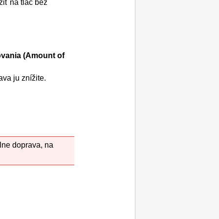
iť na tlač bez
vania
(Amount of
a ju znížite.
lne doprava, na