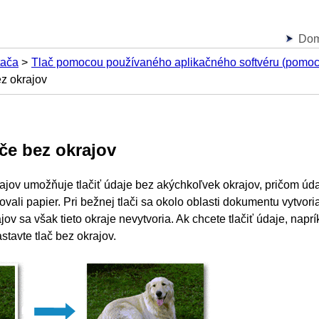
Do
tača
Tlač pomocou používaného aplikačného softvéru (pomoco
ez okrajov
če bez okrajov
ajov umožňuje tlačiť údaje bez akýchkoľvek okrajov, pričom úda
vali papier.
Pri bežnej tlači sa okolo oblasti dokumentu vytvoria
jov sa však tieto okraje nevytvoria.
Ak chcete tlačiť údaje, naprí
stavte tlač bez okrajov.