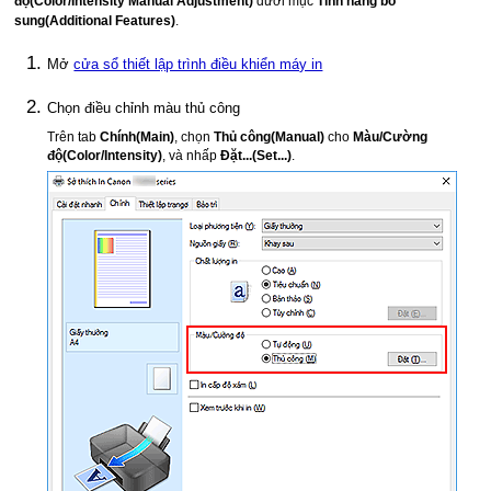
độ
(Color/Intensity Manual Adjustment)
dưới mục
Tính năng bổ
sung
(Additional Features)
.
Mở
cửa sổ thiết lập trình điều khiển máy in
Chọn điều chỉnh màu thủ công
Trên tab
Chính
(Main)
, chọn
Thủ công
(Manual)
cho
Màu/Cường
độ
(Color/Intensity)
, và nhấp
Đặt...
(Set...)
.