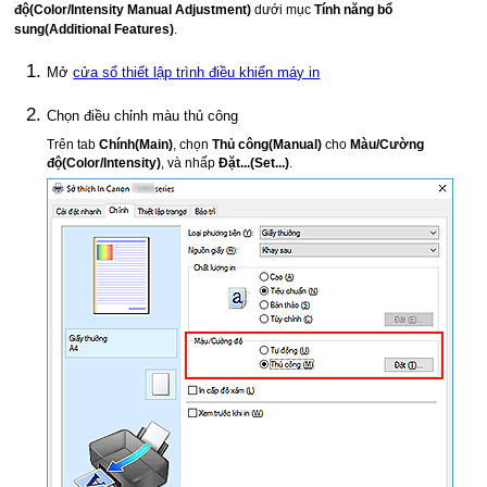
độ
(Color/Intensity Manual Adjustment)
dưới mục
Tính năng bổ
sung
(Additional Features)
.
Mở
cửa sổ thiết lập trình điều khiển máy in
Chọn điều chỉnh màu thủ công
Trên tab
Chính
(Main)
, chọn
Thủ công
(Manual)
cho
Màu/Cường
độ
(Color/Intensity)
, và nhấp
Đặt...
(Set...)
.