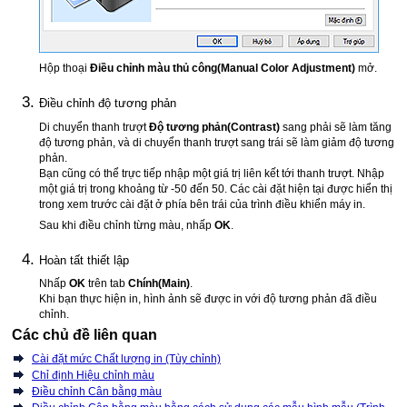
Hộp thoại
Điều chỉnh màu thủ công
(Manual Color Adjustment)
mở.
Điều chỉnh độ tương phản
Di chuyển thanh trượt
Độ tương phản
(Contrast)
sang phải sẽ làm tăng
độ tương phản, và di chuyển thanh trượt sang trái sẽ làm giảm độ tương
phản.
Bạn cũng có thể trực tiếp nhập một giá trị liên kết tới thanh trượt.
Nhập
một giá trị trong khoảng từ -50 đến 50.
Các cài đặt hiện tại được hiển thị
trong xem trước cài đặt ở phía bên trái của trình điều khiển máy in.
Sau khi điều chỉnh từng màu, nhấp
OK
.
Hoàn tất thiết lập
Nhấp
OK
trên tab
Chính
(Main)
.
Khi bạn thực hiện in, hình ảnh sẽ được in với độ tương phản đã điều
chỉnh.
Các chủ đề liên quan
Cài đặt mức Chất lượng in (Tùy chỉnh)
Chỉ định Hiệu chỉnh màu
Điều chỉnh Cân bằng màu