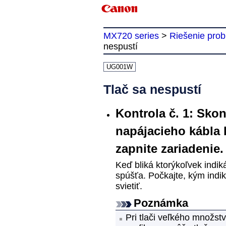
MX720 series
>
Riešenie pro
nespustí
UG001W
Tlač sa nespustí
Kontrola č. 1: Skont
napájacieho kábla
zapnite
zariadenie
.
Keď bliká ktorýkoľvek indik
spúšťa.
Počkajte, kým indi
svietiť.
Poznámka
Pri tlači veľkého množstv