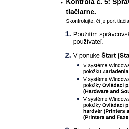
Kontrola č. 5: Sprá
tlačiarne
.
Skontrolujte, či je port
tlači
Použitím správcovsk
používateľ.
V ponuke
Štart
(Sta
V systéme
Windows
položku
Zariadenia 
V systéme
Windows
položky
Ovládací p
(Hardware and So
V systéme
Window
položky
Ovládací p
hardvér
(Printers
(Printers and Faxe