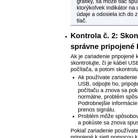
grafiky, sa môže tlač spu
ktorýkoľvek indikátor na
údaje a odosiela ich do
z
tlač.
Kontrola č. 2: Skont
správne pripojené 
Ak je
zariadenie
pripojené 
skontrolujte, či je kábel
US
počítača, a potom skontrolu
Ak používate zariadenie
USB
, odpojte ho, pripoj
počítaču a znova sa pokú
normálne, problém spôso
Podrobnejšie informácie
prenos signálu.
Problém môže spôsobov
a pokúste sa znova spust
Pokiaľ
zariadenie
používate 
pripojené k sieti pomocou 