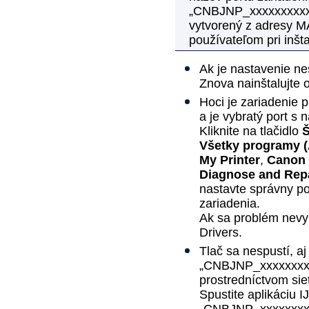
„CNBJNP_xxxxxxxxxx
vytvorený z adresy M
používateľom pri inšta
Ak je nastavenie ne
Znova nainštalujte
Hoci je
zariadenie
p
a je vybratý port s
Kliknite na tlačidlo
Š
Všetky programy
My Printer
,
Canon 
Diagnose and Repa
nastavte správny p
zariadenia
.
Ak sa problém nevyr
Drivers
.
Tlač sa nespustí, aj
„CNBJNP_xxxxxxxxx
prostredníctvom sie
Spustite aplikáciu
I