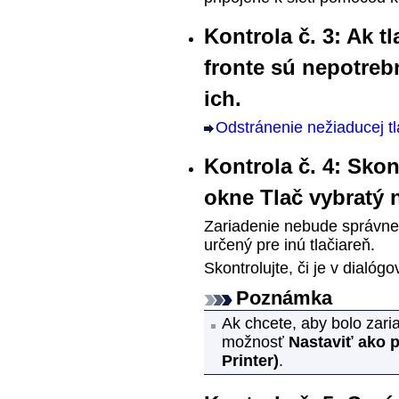
Kontrola č. 3: Ak t
fronte sú nepotreb
ich.
Odstránenie nežiaducej tl
Kontrola č. 4: Skon
okne Tlač vybratý
Zariadenie
nebude správne t
určený pre inú
tlačiareň
.
Skontrolujte, či je v dialó
Poznámka
Ak chcete, aby bolo
zari
možnosť
Nastaviť ako p
Printer)
.