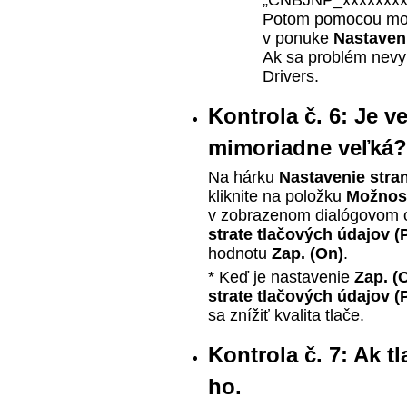
„CNBJNP_xxxxxxxxxx“
Potom pomocou mo
v ponuke
Nastaven
Ak sa problém nevyr
Drivers
.
Kontrola č. 6: Je v
mimoriadne veľká?
Na hárku
Nastavenie stra
kliknite na položku
Možnost
v zobrazenom dialógovom 
strate tlačových údajov
(
hodnotu
Zap.
(On)
.
* Keď je nastavenie
Zap.
(
strate tlačových údajov
(
sa znížiť kvalita tlače.
Kontrola č. 7: Ak tl
ho.