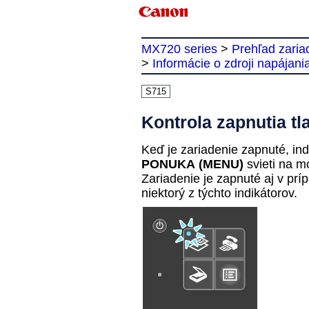
MX720 series
>
Prehľad zaria
>
Informácie o zdroji napájani
S715
Kontrola zapnutia tl
Keď je
zariadenie
zapnuté, indi
PONUKA
(MENU)
svieti na m
Zariadenie
je zapnuté aj v príp
niektorý z týchto indikátorov.