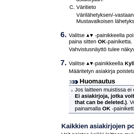
Väritieto
Värilähetyksen/-vastaan
Mustavalkoisen lähetyks
Valitse
-painikkeella po
paina sitten
OK
-painiketta.
Vahvistusnäyttö tulee näkyv
Valitse
-painikkeella
Kyl
Määritetyn asiakirja poiste
Huomautus
Jos
laitteen
muistissa ei 
Ei asiakirjoja, jotka voi
that can be deleted.)
.
V
painamalla
OK
-painikett
Kaikkien asiakirjojen p