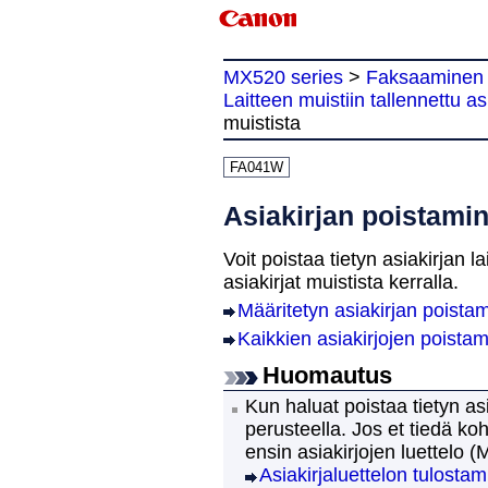
MX520 series
>
Faksaaminen
Laitteen muistiin tallennettu as
muistista
FA041W
Asiakirjan poistamin
Voit poistaa tietyn asiakirjan
la
asiakirjat muistista kerralla.
Määritetyn asiakirjan poistam
Kaikkien asiakirjojen poistam
Huomautus
Kun haluat poistaa tietyn a
perusteella.
Jos et tiedä ko
ensin asiakirjojen luettelo (
M
Asiakirjaluettelon tulostam