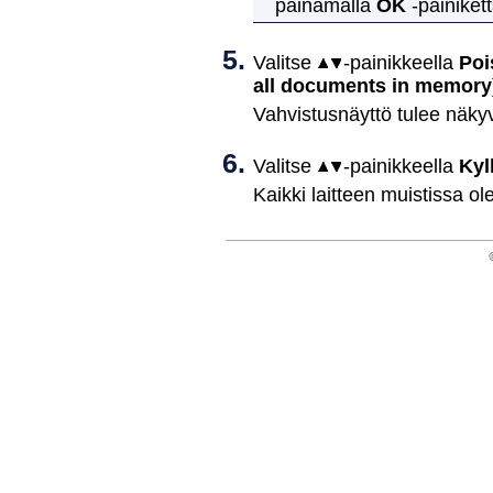
painamalla
OK
-painikett
Valitse
-painikkeella
Poi
all documents in memory
Vahvistusnäyttö tulee näkyv
Valitse
-painikkeella
Kyl
Kaikki
laitteen
muistissa ole