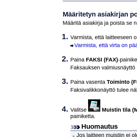
Määritetyn asiakirjan p
Määritä asiakirja ja poista se 
Varmista, että
laitteeseen
on
Varmista, että virta on pää
Paina
FAKSI
(FAX)
-painike
Faksauksen valmiusnäyttö 
Paina vasenta
Toiminto
(F
Faksivalikkonäyttö tulee nä
Valitse
Muistin tila
(
painiketta.
Huomautus
Jos
laitteen
muistiin ei ol