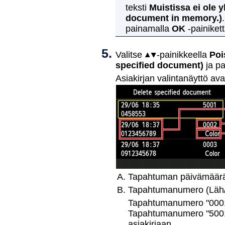
teksti
Muistissa ei ole y
document in memory.)
.
painamalla
OK
-painikett
Valitse
-painikkeella
Poi
specified document)
ja pa
Asiakirjan valintanäyttö av
Tapahtuman päivämäärä j
Tapahtumanumero (Läh/
Tapahtumanumero "0001" 
Tapahtumanumero "5001" 
asiakirjaan.