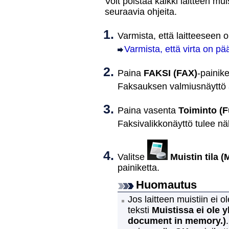
Voit poistaa kaikki
laitteen
muis
seuraavia ohjeita.
Varmista, että
laitteeseen
on
Varmista, että virta on pää
Paina
FAKSI
(FAX)
-painike
Faksauksen valmiusnäyttö 
Paina vasenta
Toiminto
(F
Faksivalikkonäyttö tulee nä
Valitse
Muistin tila
(
painiketta.
Huomautus
Jos
laitteen
muistiin ei ol
teksti
Muistissa ei ole y
document in memory.)
.