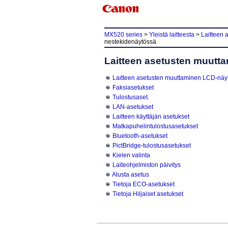
MX520 series
>
Yleistä laitteesta
>
Laitteen 
nestekidenäytössä
Laitteen asetusten muutt
Laitteen asetusten muuttaminen LCD-näy
Faksiasetukset
Tulostusaset.
LAN-asetukset
Laitteen käyttäjän asetukset
Matkapuhelintulostusasetukset
Bluetooth-asetukset
PictBridge-tulostusasetukset
Kielen valinta
Laiteohjelmiston päivitys
Alusta asetus
Tietoja ECO-asetukset
Tietoja Hiljaiset asetukset