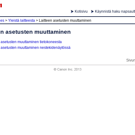
Kotisivu
Käynnistä haku napsautt
ies
>
Yleistä laitteesta
>
Laitteen asetusten muuttaminen
en asetusten muuttaminen
n asetusten muuttaminen tietokoneesta
n asetusten muuttaminen nestekidenäytössä
Sivu