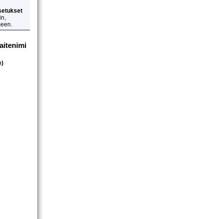
setukset
in,
seen.
aitenimi
e)