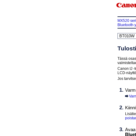
MX520 ser
Bluetooth-y
BT010W
Tulost
Tässä osa
valmistelt
Canon
IJ
-t
LCD
-näyttö
Jos tarvitse
Varmi
Varm
Kiinn
Lisäti
poist
Ava
Blue