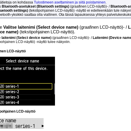
sätietoja on kohdassa
Tulostimeen asettaminen ja siitä poistaminen
.
s
Bluetooth-asetukset
(Bluetooth settings)
(graafinen
LCD
-näyttö)- /
Bluetooth-a
luetooth settings)
(tekstipohjainen
LCD
-näyttö) -näyttö ei edelleenkään tule näkyvi
uetooth
-yksikkö saattaa olla viallinen.
Ota tässä tapauksessa yhteys palvelukeskuk
se
Valitse laitenimi
(Select device name)
(graafinen
LCD
-näyttö)- /
L
ice name)
(tekstipohjainen
LCD
-näyttö).
e laitenimi
(Select device name)
(graafinen
LCD
-näyttö)- /
Laitenimi
(Device nam
ipohjainen
LCD
-näyttö) -näyttö tulee näkyviin.
inen
LCD
-näyttö
ipohjainen
LCD
-näyttö