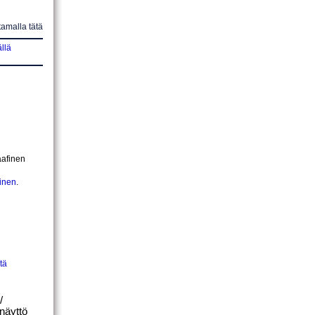
amalla tätä
llä
aafinen
minen
.
tä
/
-näyttö