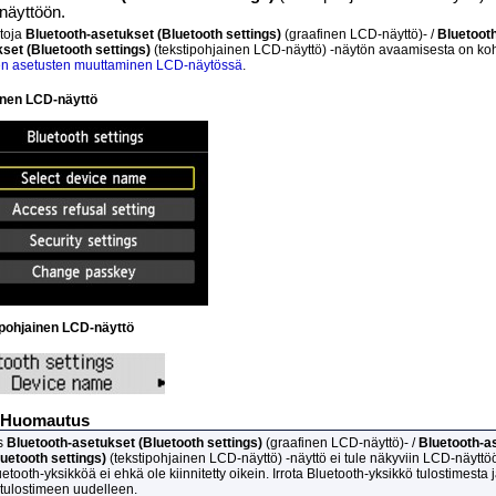
-näyttöön.
etoja
Bluetooth-asetukset
(Bluetooth settings)
(graafinen
LCD
-näyttö)- /
Bluetoot
kset
(Bluetooth settings)
(tekstipohjainen
LCD
-näyttö) -näytön avaamisesta on k
en asetusten muuttaminen LCD-näytössä
.
inen
LCD
-näyttö
ipohjainen
LCD
-näyttö
Huomautus
s
Bluetooth-asetukset
(Bluetooth settings)
(graafinen
LCD
-näyttö)- /
Bluetooth-a
luetooth settings)
(tekstipohjainen
LCD
-näyttö) -näyttö ei tule näkyviin
LCD
-näyttö
etooth-yksikköä ei ehkä ole kiinnitetty oikein.
Irrota
Bluetooth
-yksikkö
tulostimesta
j
 tulostimeen uudelleen.