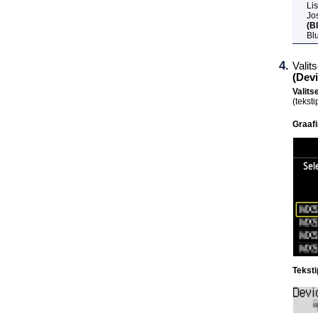
Li
Jo
(B
Bl
Valit
(Dev
Valits
(tekst
Graaf
Tekst