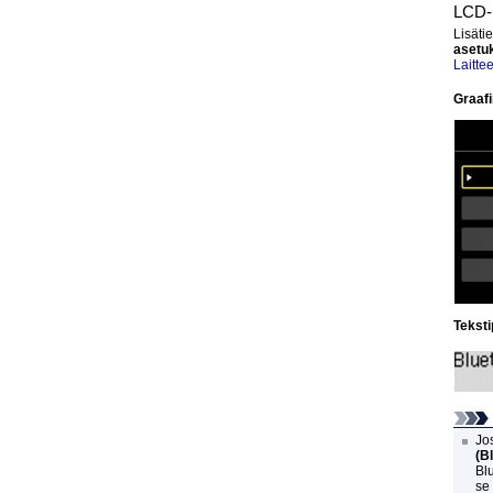
LCD
Lisäti
asetu
Laitte
Graaf
Tekst
Jo
(B
Blu
se