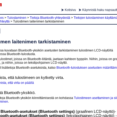
Kotisivu
Käynnistä haku napsautt
ies
>
Tulostaminen
>
Tietoja Bluetooth-yhteydestä
>
Tietojen tulostaminen käyttämä
hteyttä
>
Tulostimen laitenimen tarkistaminen
imen laitenimen tarkistaminen
ssa kuvataan
Bluetooth
-yksikön asetusten tarkistaminen
tulostimen
LCD
-näytöllä
aessa
Bluetooth
-tulostusta.
ulostimet, joissa on
Bluetooth
-liitäntä, jaetaan kahteen tyyppiin.
Niihin, joissa on gr
, ja niihin, joissa on tekstipohjainen
LCD
-näyttö.
t lisätietoja
Bluetooth
-asetuksista, katso
Bluetooth-tulostuksen asetusten määrittä
sta, että
tulostimeen
on kytketty virta.
ista, että virta on päällä
itä
Bluetooth
-yksikkö.
etoja
Bluetooth
-yksikön kiinnittämisestä on kohdassa
Tulostimeen asettaminen ja sii
aminen
.
a
Bluetooth-asetukset
(Bluetooth settings)
(graafinen
LCD
-näyttö)- 
tooth-asetukset
(Bluetooth settings)
(tekstipohjainen
LCD
-näyttö) 