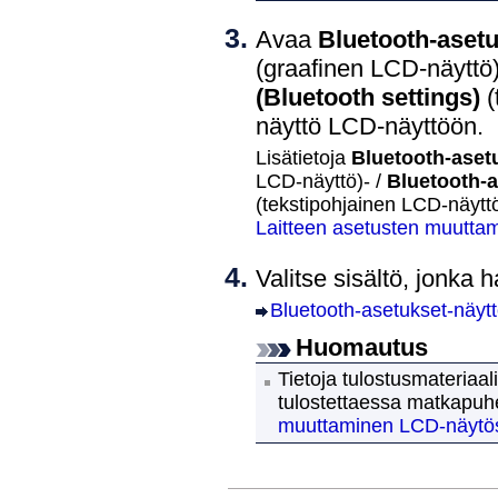
Avaa
Bluetooth-aset
(graafinen
LCD
-näyttö
(Bluetooth settings)
(
näyttö
LCD
-näyttöön.
Lisätietoja
Bluetooth-aset
LCD
-näyttö)- /
Bluetooth-
(tekstipohjainen
LCD
-näytt
Laitteen asetusten muutt
Valitse sisältö, jonka 
Bluetooth
-asetukset-näyt
Huomautus
Tietoja tulostusmateriaa
tulostettaessa matkapu
muuttaminen LCD-näytö