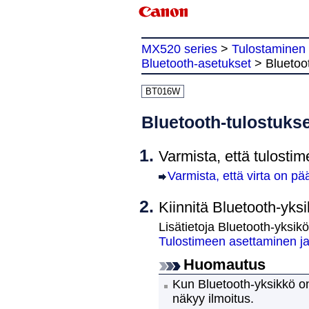
MX520 series
>
Tulostaminen
Bluetooth-asetukset
>
Bluetoo
BT016W
Bluetooth-tulostuks
Varmista, että
tulosti
Varmista, että virta on pää
Kiinnitä
Bluetooth
-yksi
Lisätietoja
Bluetooth
-yksik
Tulostimeen asettaminen ja
Huomautus
Kun
Bluetooth
-yksikkö on
näkyy ilmoitus.