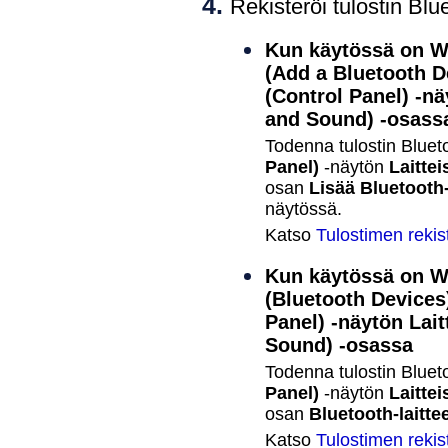
Rekisteröi
tulostin
Blu
Kun käytössä on
W
(Add a Bluetooth D
(Control Panel)
-nä
and Sound)
-osass
Todenna
tulostin
Bluet
Panel)
-näytön
Laittei
osan
Lisää Bluetooth-
näytössä.
Katso
Tulostimen rekis
Kun käytössä on
W
(Bluetooth Devices
Panel)
-näytön
Lait
Sound)
-osassa
Todenna
tulostin
Bluet
Panel)
-näytön
Laittei
osan
Bluetooth-laitte
Katso
Tulostimen rekis