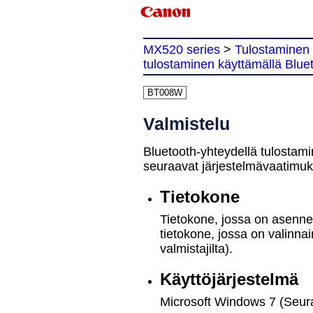
MX520 series
>
Tulostaminen
tulostaminen käyttämällä Bluet
BT008W
Valmistelu
Bluetooth
-yhteydellä tulostam
seuraavat järjestelmävaatimuk
Tietokone
Tietokone, jossa on asenne
tietokone, jossa on valinna
valmistajilta).
Käyttöjärjestelmä
Microsoft
Windows 7
(Seur