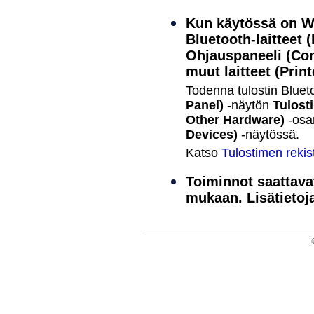
Kun käytössä on
W
Bluetooth-laitteet
(
Ohjauspaneeli
(Con
muut laitteet
(Prin
Todenna
tulostin
Bluet
Panel)
-näytön
Tulosti
Other Hardware)
-os
Devices)
-näytössä.
Katso
Tulostimen rekis
Toiminnot saattava
mukaan.
Lisätieto