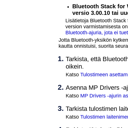
Bluetooth
Stack for
versio 3.00.10 tai 
Lisätietoja
Bluetooth
Stack 
version varmistamisesta o
Bluetooth-ajuria, jota ei tue
Jotta
Bluetooth
-yksikön kytkem
kautta onnistuisi, suorita seur
Tarkista, että
Bluetoot
oikein.
Katso
Tulostimeen asettami
Asenna
MP Drivers
-aj
Katso
MP Drivers -ajurin 
Tarkista
tulostimen
lai
Katso
Tulostimen laitenime