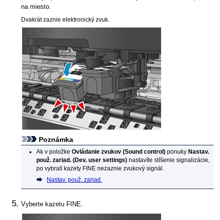
na miesto.
Dvakrát zaznie elektronický zvuk.
Poznámka
Ak v položke
Ovládanie zvukov
(Sound control)
ponuky
Nastav.
použ. zariad.
(Dev. user settings)
nastavíte stíšenie signalizácie,
po vybratí
kazety FINE
nezaznie zvukový signál.
Nastav. použ. zariad.
Vyberte
kazetu FINE
.