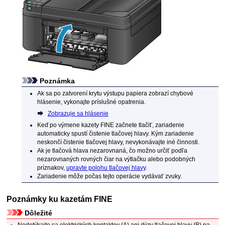
Poznámka
Ak sa po zatvorení
krytu výstupu papiera
zobrazí chybové
hlásenie, vykonajte príslušné opatrenia.
Zobrazuje sa hlásenie
Keď po výmene
kazety FINE
začnete tlačiť,
zariadenie
automaticky spustí čistenie
tlačovej hlavy
.
Kým
zariadenie
neskončí čistenie
tlačovej hlavy
, nevykonávajte iné činnosti.
Ak je
tlačová hlava
nezarovnaná, čo možno určiť podľa
nezarovnaných rovných čiar na výtlačku alebo podobných
príznakov,
upravte polohu
tlačovej hlavy
.
Zariadenie
môže počas tejto operácie vydávať zvuky.
Poznámky ku
kazetám FINE
Dôležité