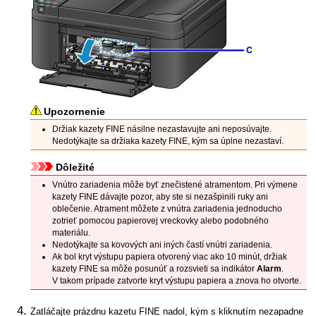
Upozornenie
Držiak kazety FINE
násilne nezastavujte ani neposúvajte.
Nedotýkajte sa
držiaka kazety FINE
, kým sa úplne nezastaví.
Dôležité
Vnútro
zariadenia
môže byť znečistené atramentom.
Pri výmene
kazety FINE
dávajte pozor, aby ste si nezašpinili ruky ani
oblečenie.
Atrament môžete z vnútra
zariadenia
jednoducho
zotrieť pomocou papierovej vreckovky alebo podobného
materiálu.
Nedotýkajte sa kovových ani iných častí vnútri
zariadenia
.
Ak bol
kryt výstupu papiera
otvorený viac ako 10 minút,
držiak
kazety FINE
sa môže posunúť a rozsvieti sa indikátor
Alarm
.
V takom prípade zatvorte
kryt výstupu papiera
a znova ho otvorte.
Zatláčajte prázdnu
kazetu FINE
nadol, kým s kliknutím nezapadne