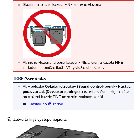
Skontrolujte, či je
kazeta FINE
správne vložená.
Ak nie je vložená farebná
kazeta FINE
aj čierna
kazeta FINE
,
zariadenie
nemôže tlačiť.
Vždy vložte obe kazety.
Poznámka
Ak v položke
Ovládanie zvukov
(Sound control)
ponuky
Nastav.
použ. zariad.
(Dev. user settings)
nastavíte stíšenie signalizácie,
po vložení
kazety FINE
nezaznie zvukový signál.
Nastav. použ. zariad.
Zatvorte
kryt výstupu papiera
.