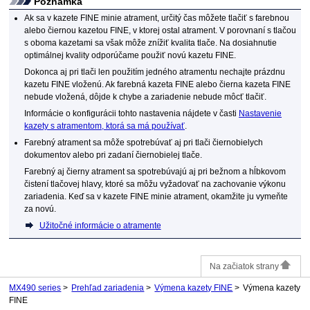
Poznámka
Ak sa v
kazete FINE
minie atrament, určitý čas môžete tlačiť s farebnou
alebo čiernou
kazetou FINE
, v ktorej ostal atrament.
V porovnaní s tlačou
s oboma kazetami sa však môže znížiť kvalita tlače.
Na dosiahnutie
optimálnej kvality odporúčame použiť novú
kazetu FINE
.
Dokonca aj pri tlači len použitím jedného atramentu nechajte prázdnu
kazetu FINE
vloženú.
Ak farebná
kazeta FINE
alebo čierna
kazeta FINE
nebude vložená, dôjde k chybe a
zariadenie
nebude môcť tlačiť.
Informácie o konfigurácii tohto nastavenia nájdete v časti
Nastavenie
kazety s atramentom, ktorá sa má používať
.
Farebný atrament sa môže spotrebúvať aj pri tlači čiernobielych
dokumentov alebo pri zadaní čiernobielej tlače.
Farebný aj čierny atrament sa spotrebúvajú aj pri bežnom a hĺbkovom
čistení
tlačovej hlavy
, ktoré sa môžu vyžadovať na zachovanie výkonu
zariadenia
.
Keď sa v
kazete FINE
minie atrament, okamžite ju vymeňte
za novú.
Užitočné informácie o atramente
Na začiatok strany
MX490 series
Prehľad zariadenia
Výmena kazety FINE
Výmena kazety
FINE