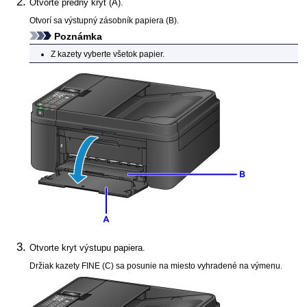
Otvorte
predný kryt
(A).
Otvorí sa
výstupný zásobník papiera
(B).
Poznámka
Z
kazety
vyberte všetok papier.
Otvorte
kryt výstupu papiera
.
Držiak kazety FINE
(C) sa posunie na miesto vyhradené na výmenu.