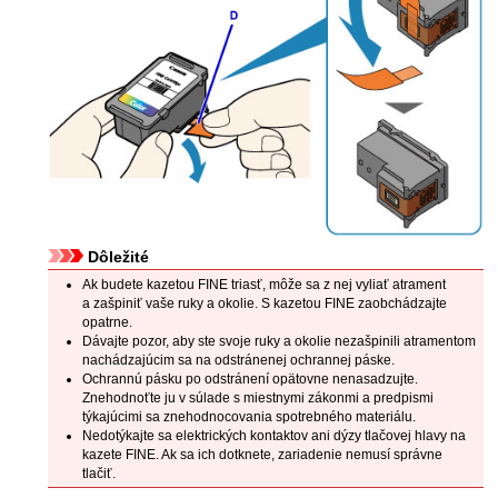
Dôležité
Ak budete
kazetou FINE
triasť, môže sa z nej vyliať atrament
a zašpiniť vaše ruky a okolie.
S
kazetou FINE
zaobchádzajte
opatrne.
Dávajte pozor, aby ste svoje ruky a okolie nezašpinili atramentom
nachádzajúcim sa na odstránenej ochrannej páske.
Ochrannú pásku po odstránení opätovne nenasadzujte.
Znehodnoťte ju v súlade s miestnymi zákonmi a predpismi
týkajúcimi sa znehodnocovania spotrebného materiálu.
Nedotýkajte sa elektrických kontaktov ani
dýzy tlačovej hlavy
na
kazete FINE
.
Ak sa ich dotknete,
zariadenie
nemusí správne
tlačiť.