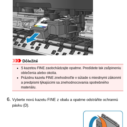
Dôležité
S
kazetou FINE
zaobchádzajte opatrne. Predídete tak zašpineniu
oblečenia alebo okolia.
Prázdnu
kazetu FINE
znehodnoťte v súlade s miestnymi zákonmi
a predpismi týkajúcimi sa znehodnocovania spotrebného
materiálu.
Vyberte novú
kazetu FINE
z obalu a opatrne odstráňte ochrannú
pásku (D).