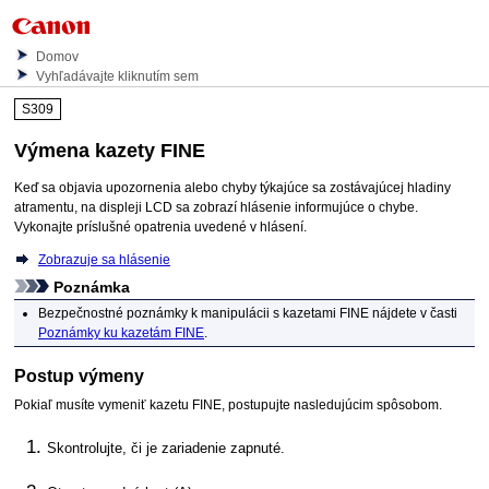
Domov
Vyhľadávajte kliknutím sem
S309
Výmena
kazety FINE
Keď sa objavia upozornenia alebo chyby týkajúce sa zostávajúcej hladiny
atramentu, na displeji
LCD
sa zobrazí hlásenie informujúce o chybe.
Vykonajte príslušné opatrenia uvedené v hlásení.
Zobrazuje sa hlásenie
Poznámka
Bezpečnostné poznámky k manipulácii s
kazetami FINE
nájdete v časti
Poznámky ku kazetám FINE
.
Postup výmeny
Pokiaľ musíte vymeniť
kazetu FINE
, postupujte nasledujúcim spôsobom.
Skontrolujte, či je zariadenie zapnuté.