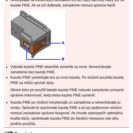
Nedotýkajte sa elektrických kontaktov (A) ani
dýzy tlačovej hlavy
(B) na
kazete FINE
.
Ak sa ich dotknete,
zariadenie
nemusí správne tlačiť.
Vybratú
kazetu FINE
okamžite vymeňte za novú.
Nenechávajte
zariadenie
bez
kazety FINE
.
Kazetu FINE
vymieňajte len za novú kazetu.
Po vložení použitej
kazety
FINE
sa môžu upchať dýzy.
Okrem toho pri použití takejto
kazety FINE
nebude
zariadenie
schopné
správne informovať, kedy treba
kazetu FINE
vymeniť.
Kazetu FINE
po vložení nevyberajte zo
zariadenia
a nenechávajte ju
vonku.
Spôsobí to vyschnutie
kazety FINE
a pri jej opätovnom vložení
nemusí
zariadenie
správne fungovať.
Ak chcete zabezpečiť optimálnu
kvalitu tlače, spotrebujte
kazetu FINE
do šiestich mesiacov odo dňa
prvého použitia.