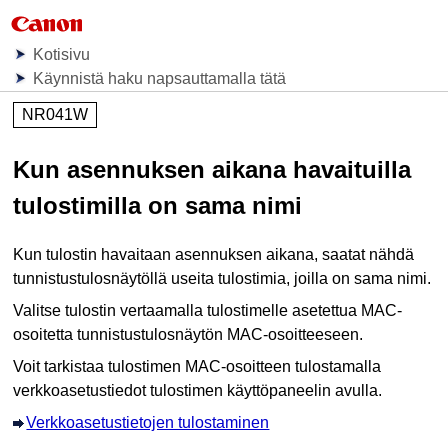
Kotisivu
Käynnistä haku napsauttamalla tätä
NR041W
Kun asennuksen aikana havaituilla
tulostimilla on sama nimi
Kun
tulostin
havaitaan asennuksen aikana, saatat nähdä
tunnistustulosnäytöllä useita tulostimia, joilla on sama nimi.
Valitse
tulostin
vertaamalla
tulostimelle
asetettua MAC-
osoitetta tunnistustulosnäytön MAC-osoitteeseen.
Voit tarkistaa
tulostimen
MAC-osoitteen tulostamalla
verkkoasetustiedot
tulostimen
käyttöpaneelin
avulla.
Verkkoasetustietojen tulostaminen