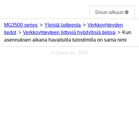
Sivun alkuun
MG3500 series
Yleistä laitteesta
Verkkoyhteyden
tiedot
Verkkoyhteyteen liittyviä hyödyllisiä tietoja
Kun
asennuksen aikana havaituilla tulostimilla on sama nimi
© Canon Inc. 2013