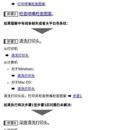
打印喷嘴检查图案
检查喷嘴检查图案
。
步骤2
如果图案中有线条缺失或者水平白色条纹：
清洗
打印头
。
步骤3
从
打印机
清洗打印头
从计算机
对于
Windows
：
清洗打印头
对于
Mac OS
：
清洗打印头
清洗打印头后，打印并检查喷嘴检查图案
:
步骤1
如果执行两次步骤1至步骤3后问题仍未解决
:
深度清洗
打印头
。
步骤4