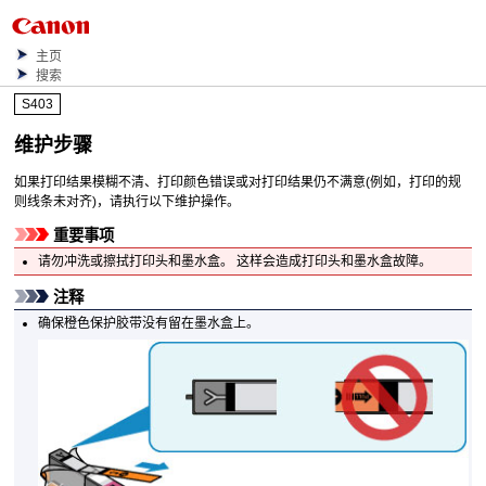
主页
搜索
S403
维护步骤
如果打印结果模糊不清、打印颜色错误或对打印结果仍不满意(例如，打印的规
则线条未对齐)，请执行以下维护操作。
重要事项
请勿冲洗或擦拭
打印头
和
墨水盒
。
这样会造成
打印头
和
墨水盒
故障。
注释
确保橙色保护胶带没有留在
墨水盒
上。