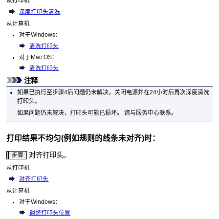
从
打印机
深度打印头清洗
从计算机
对于
Windows
：
清洗打印头
对于
Mac OS
：
清洗打印头
注释
如果已执行至步骤4后问题仍未解决，关闭电源并在24小时后再次深度清洗
打印头
。
如果问题仍未解决，
打印头
可能已损坏。
请与服务中心联系。
打印结果不均匀(例如规则的线条未对齐)时：
对齐
打印头
。
步骤
从
打印机
对齐打印头
从计算机
对于
Windows
：
调整打印头位置