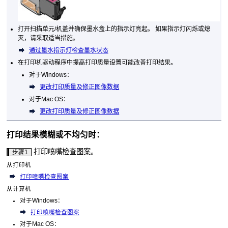
打开
扫描单元/机盖
并确保
墨水盒
上的指示灯亮起。
如果指示灯闪烁或熄
灭，请采取适当措施。
通过墨水指示灯检查墨水状态
在打印机驱动程序中提高打印质量设置可能改善打印结果。
对于
Windows
：
更改打印质量及修正图像数据
对于
Mac OS
：
更改打印质量及修正图像数据
打印结果模糊或不均匀时：
打印喷嘴检查图案。
步骤1
从
打印机
打印喷嘴检查图案
从计算机
对于
Windows
：
打印喷嘴检查图案
对于
Mac OS
：