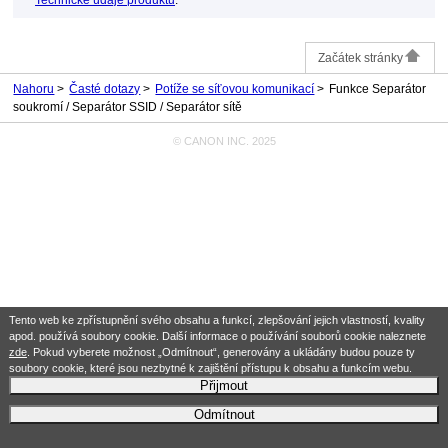
Technické údaje produktu
.
Začátek stránky
Nahoru
Časté dotazy
Potíže se síťovou komunikací
Funkce Separátor
soukromí / Separátor SSID / Separátor sítě
© CANON INC. 2025
Tento web ke zpřístupnění svého obsahu a funkcí, zlepšování jejich vlastností, kvality
apod. používá soubory cookie. Další informace o používání souborů cookie naleznete
zde
. Pokud vyberete možnost „Odmítnout“, generovány a ukládány budou pouze ty
soubory cookie, které jsou nezbytné k zajištění přístupu k obsahu a funkcím webu.
Přijmout
Odmítnout