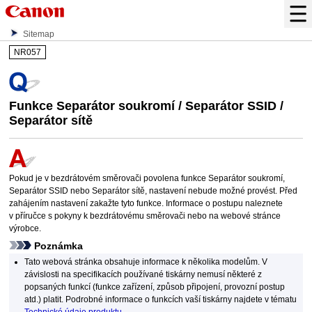
Sitemap
NR057
Funkce Separátor soukromí / Separátor SSID /
Separátor sítě
Pokud je v bezdrátovém směrovači povolena funkce Separátor soukromí,
Separátor SSID nebo Separátor sítě, nastavení nebude možné provést.
Před
zahájením nastavení zakažte tyto funkce.
Informace o postupu naleznete
v příručce s pokyny k bezdrátovému směrovači nebo na webové stránce
výrobce.
Poznámka
Tato webová stránka obsahuje informace k několika modelům.
V
závislosti na specifikacích používané
tiskárny
nemusí některé z
popsaných funkcí (funkce zařízení, způsob připojení, provozní postup
atd.) platit.
Podrobné informace o funkcích vaší
tiskárny
najdete v tématu