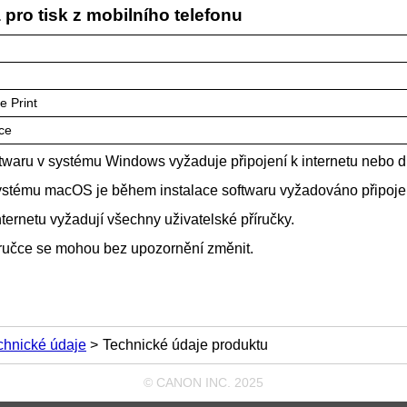
 pro tisk z mobilního telefonu
e Print
ice
ftwaru v systému
Windows
vyžaduje připojení k internetu nebo
systému
macOS
je během instalace softwaru vyžadováno připojen
nternetu vyžadují všechny uživatelské příručky.
íručce se mohou bez upozornění změnit.
chnické údaje
Technické údaje produktu
© CANON INC. 2025