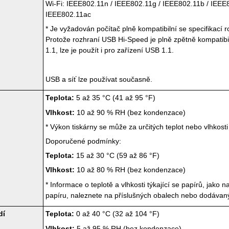
Wi-Fi
:
IEEE802.11n
/
IEEE802.11g
/
IEEE802.11b
/
IEEE
IEEE802.11ac
*
Je vyžadován počítač plně kompatibilní se specifikací 
Protože rozhraní
USB
Hi-Speed je plně zpětně kompatibi
1.1
, lze je použít i pro zařízení
USB 1.1
.
USB
a síť lze používat současně.
Teplota:
5 až 35 °C (41 až 95 °F)
Vlhkost:
10 až 90 % RH (bez kondenzace)
*
Výkon
tiskárny
se může za určitých teplot nebo vlhkosti 
Doporučené podmínky:
Teplota:
15 až 30 °C (59 až 86 °F)
Vlhkost:
10 až 80 % RH (bez kondenzace)
*
Informace o teplotě a vlhkosti týkající se papírů, jako n
papíru, naleznete na příslušných obalech nebo dodáva
dí
Teplota:
0 až 40 °C (32 až 104 °F)
Vlhkost:
5 až 95 % RH (bez kondenzace)