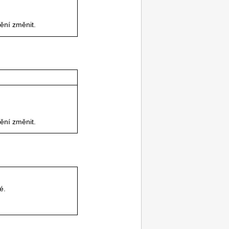
ění změnit.
ění změnit.
é.