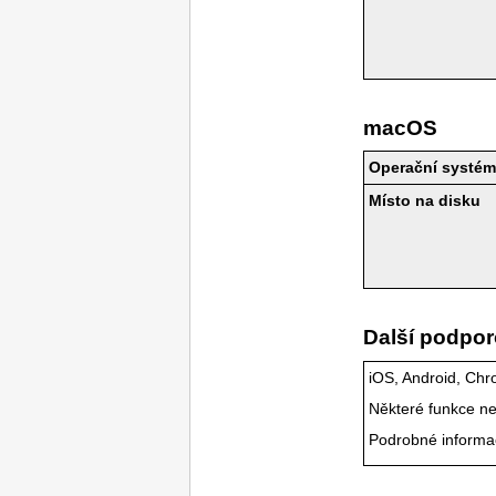
macOS
Operační systé
Místo na disku
Další podpo
iOS
,
Android
,
Chr
Některé funkce n
Podrobné informa