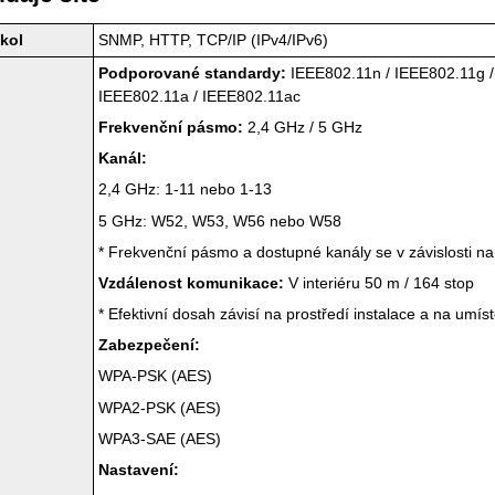
kol
SNMP, HTTP,
TCP
/
IP
(
IPv4
/
IPv6
)
Podporované standardy:
IEEE802.11n
/
IEEE802.11g
IEEE802.11a
/
IEEE802.11ac
Frekvenční pásmo:
2,4 GHz / 5 GHz
Kanál:
2,4 GHz: 1-11 nebo 1-13
5 GHz: W52, W53, W56 nebo W58
*
Frekvenční pásmo a dostupné kanály se v závislosti na z
Vzdálenost komunikace:
V interiéru 50 m / 164 stop
*
Efektivní dosah závisí na prostředí instalace a na umíst
Zabezpečení:
WPA-PSK
(AES)
WPA2-PSK
(AES)
WPA3-SAE
(AES)
Nastavení: