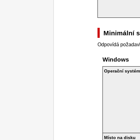
Minimální 
Odpovídá požadavk
Windows
Operační systé
Místo na disku