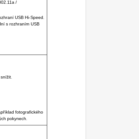
802.11a
/
rozhraní
USB
Hi-Speed.
lní s rozhraním
USB
snížit.
apříklad fotografického
ných pokynech.