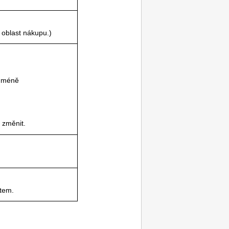
 oblast nákupu.)
 méně
 změnit.
stem
.