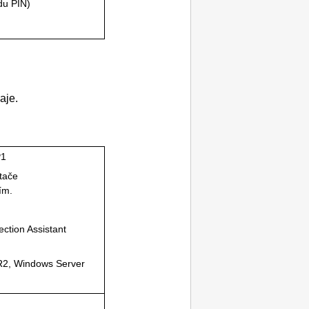
ódu
PIN
)
aje.
P1
tače
ím.
ction Assistant
R2
,
Windows Server