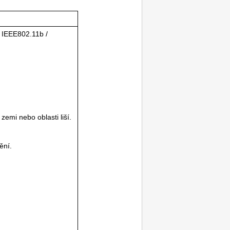
/
IEEE802.11b
/
emi nebo oblasti liší.
ění.