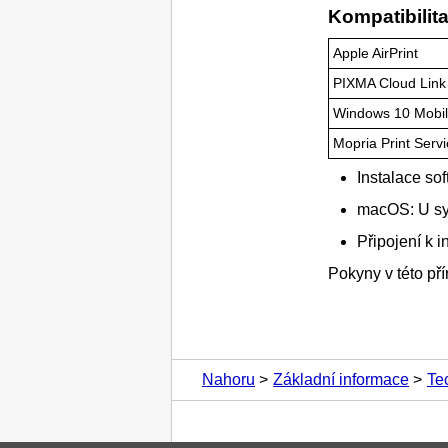
Kompatibilita
Apple
AirPrint
PIXMA Cloud Link
Windows 10 Mobil
Mopria Print Serv
Instalace so
macOS
: U 
Připojení k i
Pokyny v této př
Nahoru
Základní informace
Te