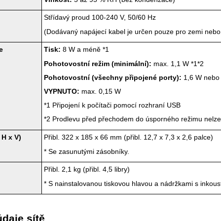
Střídavý proud 100-240 V, 50/60 Hz
(Dodávaný napájecí kabel je určen pouze pro zemi nebo
e
Tisk:
8 W a méně
*1
Pohotovostní režim (minimální):
max. 1,1 W
*1*2
Pohotovostní (všechny připojené porty):
1,6 W nebo
VYPNUTO:
max. 0,15 W
*1
Připojení k počítači pomocí rozhraní
USB
*2
Prodlevu před přechodem do úsporného režimu nelze
 H x V)
Přibl. 322 x 185 x 66 mm (přibl. 12,7 x 7,3 x 2,6 palce)
*
Se zasunutými zásobníky.
Přibl. 2,1 kg (přibl. 4,5 libry)
*
S nainstalovanou
tiskovou hlavou
a
nádržkami s inkou
daje sítě