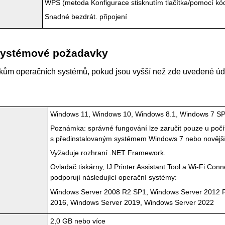
WPS
(metoda Konfigurace stisknutím tlačítka/pomocí k
Snadné bezdrát. připojení
systémové požadavky
ům operačních systémů, pokud jsou vyšší než zde uvedené úd
m
Windows 11
,
Windows 10
,
Windows 8.1
,
Windows 7 S
Poznámka: správné fungování lze zaručit pouze u počí
s předinstalovaným systémem
Windows 7
nebo novějš
Vyžaduje rozhraní
.NET Framework
.
Ovladač tiskárny,
IJ Printer Assistant Tool
a
Wi-Fi Conne
podporují následující operační systémy:
Windows Server 2008 R2 SP1
,
Windows Server 2012 
2016
,
Windows Server 2019
,
Windows Server 2022
2,0 GB nebo více